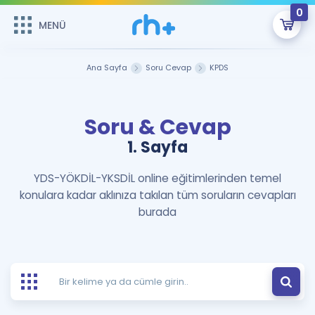
0
MENÜ
MENÜ
Üye Girişi
Ana Sayfa
Soru Cevap
KPDS
Online Dersler
Sepetin Şu An Boş.
Soru & Cevap
Çalışma Paketleri
Remzi Hoca ile seni sınava hazırlayacak onlarca eğitim seni
bekliyor!
1. Sayfa
Kitaplar ve Kaynaklar
GİRİŞ YAP
YDS-YÖKDİL-YKSDİL online eğitimlerinden temel
konulara kadar aklınıza takılan tüm soruların cevapları
Katılımcı Görüşleri
Şifremi Hatırlamıyorum
burada
ÜYE DEĞİLİM
Faydalı Araçlar
Ücretsiz Kaynaklar
Blog
İngilizce Gramer
Hakkımızda
Kariyer
Sözlük
Soru & Cevap
İletişim