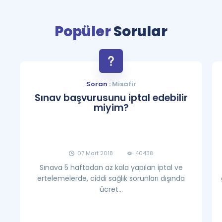
Puan Hesaplama
Popüler
Sorular
Rehberlik Aracı
ÖSYM Sınav Takvimi
Kampanyalar
Soran :
Misafir
Sınav başvurusunu iptal edebilir
Blog
miyim?
İngilizce Gramer
07 Mart 2018
40438
Sınava 5 haftadan az kala yapılan iptal ve
ertelemelerde, ciddi sağlık sorunları dışında
ücret...