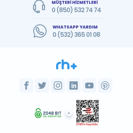
MÜŞTERİ HİZMETLERİ
0 (850) 532 74 74
WHATSAPP YARDIM
0 (532) 365 01 08