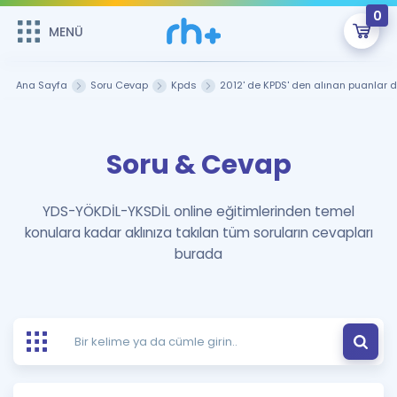
0
MENÜ
MENÜ
Üye Girişi
Ana Sayfa
Soru Cevap
Kpds
2012' de KPDS' den alınan puanlar 
Online Dersler
Sepetin Şu An Boş.
Soru & Cevap
Çalışma Paketleri
Remzi Hoca ile seni sınava hazırlayacak onlarca eğitim seni
bekliyor!
Kitaplar ve Kaynaklar
GİRİŞ YAP
YDS-YÖKDİL-YKSDİL online eğitimlerinden temel
konulara kadar aklınıza takılan tüm soruların cevapları
Katılımcı Görüşleri
Şifremi Hatırlamıyorum
burada
ÜYE DEĞİLİM
Faydalı Araçlar
Ücretsiz Kaynaklar
Blog
İngilizce Gramer
Hakkımızda
Kariyer
Sözlük
Soru & Cevap
İletişim