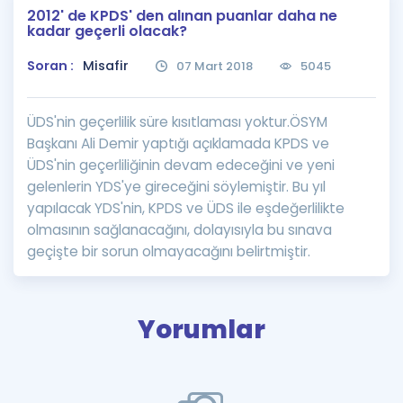
2012' de KPDS' den alınan puanlar daha ne
Puan Hesaplama
kadar geçerli olacak?
Rehberlik Aracı
Soran :
Misafir
07 Mart 2018
5045
ÖSYM Sınav Takvimi
ÜDS'nin geçerlilik süre kısıtlaması yoktur.ÖSYM
Kampanyalar
Başkanı Ali Demir yaptığı açıklamada KPDS ve
ÜDS'nin geçerliliğinin devam edeceğini ve yeni
Blog
gelenlerin YDS'ye gireceğini söylemiştir. Bu yıl
yapılacak YDS'nin, KPDS ve ÜDS ile eşdeğerlilikte
İngilizce Gramer
olmasının sağlanacağını, dolayısıyla bu sınava
geçişte bir sorun olmayacağını belirtmiştir.
Yorumlar