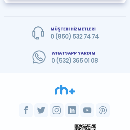
MÜŞTERİ HİZMETLERİ
0 (850) 532 74 74
WHATSAPP YARDIM
0 (532) 365 01 08