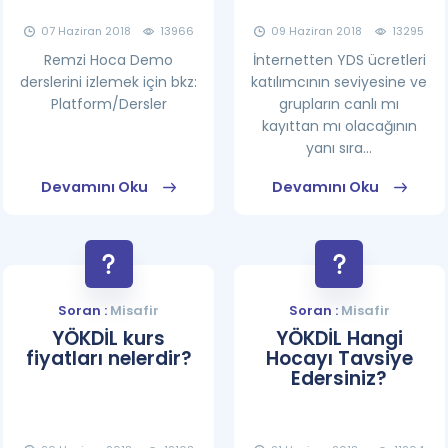
07 Haziran 2018
13966
09 Haziran 2018
13295
Remzi Hoca Demo
İnternetten YDS ücretleri
derslerini izlemek için bkz:
katılımcının seviyesine ve
Platform/Dersler
grupların canlı mı
kayıttan mı olacağının
yanı sıra...
Devamını Oku
Devamını Oku
Soran :
Misafir
Soran :
Misafir
YÖKDİL kurs
YÖKDİL Hangi
fiyatları nelerdir?
Hocayı Tavsiye
Edersiniz?