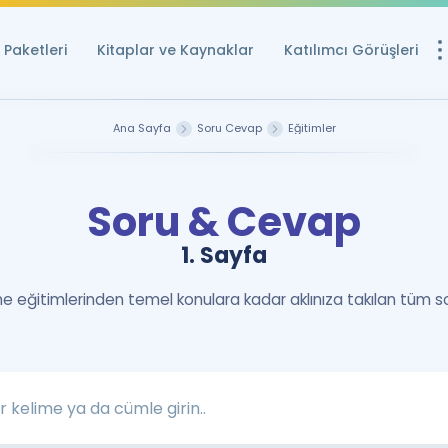
Paketleri
Kitaplar ve Kaynaklar
Katılımcı Görüşleri
Ücretsiz Kayna
Ana Sayfa
Soru Cevap
Eğitimler
YDS ve YÖKDİL içi
Sözlük
Soru & Cevap
İngilizce Sınavları
1. Sayfa
Puan Hesapla
YDS ve YÖKDİL P
 eğitimlerinden temel konulara kadar aklınıza takılan tüm s
Remz
Rehberlik Aracı
YDS ve YÖKDİL'e H
ÖSYM Sınav Ta
Tüm ÖSYM Sınavl