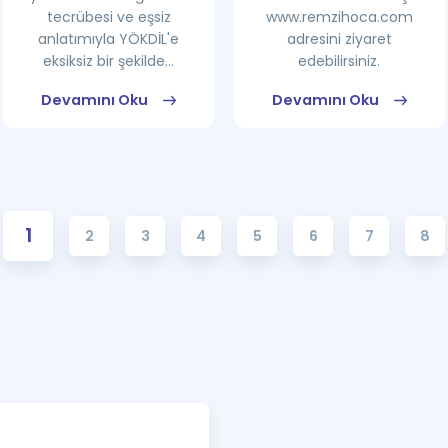
tecrübesi ve eşsiz
www.remzihoca.com
anlatımıyla YÖKDİL'e
adresini ziyaret
eksiksiz bir şekilde...
edebilirsiniz.
Devamını Oku
Devamını Oku
1
2
3
4
5
6
7
8