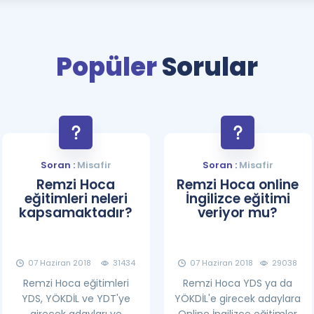
Kampanyalar
Eğitim ve Kitaplar
Popüler
Sorular
Blog
YDS - YÖKDİL Tüm S
İngilizce Gram
İngilizce Gramer
Soran :
Misafir
Soran :
Misafir
Remzi Hoca
Remzi Hoca online
eğitimleri neleri
İngilizce eğitimi
kapsamaktadır?
veriyor mu?
07 Haziran 2018
31434
07 Haziran 2018
29038
Remzi Hoca eğitimleri
Remzi Hoca YDS ya da
YDS, YÖKDİL ve YDT'ye
YÖKDİL'e girecek adaylara