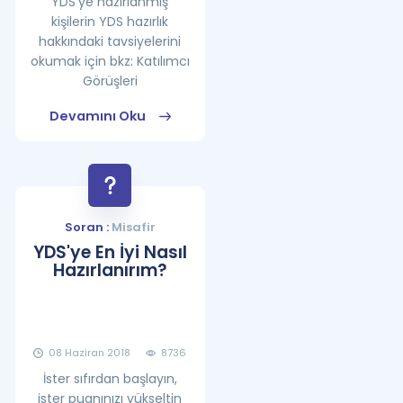
YDS'ye hazırlanmış
kişilerin YDS hazırlık
hakkındaki tavsiyelerini
okumak için bkz: Katılımcı
Görüşleri
Devamını Oku
Soran :
Misafir
YDS'ye En İyi Nasıl
Hazırlanırım?
08 Haziran 2018
8736
İster sıfırdan başlayın,
ister puanınızı yükseltin