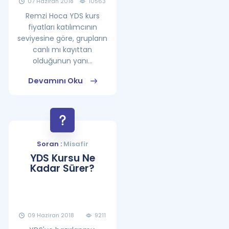
07 Haziran 2018
10563
Remzi Hoca YDS kurs
fiyatları katılımcının
seviyesine göre, grupların
canlı mı kayıttan
olduğunun yanı...
Devamını Oku
Soran :
Misafir
YDS Kursu Ne
Kadar Sürer?
09 Haziran 2018
9211