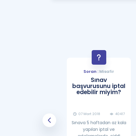
Soran :
Misafir
Soran :
Misafir
YDS Çalışma
Sınav
Programı Nasıl
başvurusunu iptal
Olmalıdır?
edebilir miyim?
08 Haziran 2018
25860
07 Mart 2018
40417
Sınava 5 haftadan az kala
yapılan iptal ve