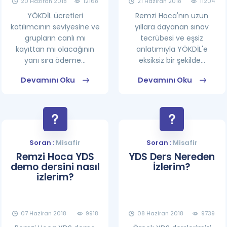
20 Haziran 2018
12168
21 Haziran 2018
11204
YÖKDİL ücretleri
Remzi Hoca'nın uzun
katılımcının seviyesine ve
yıllara dayanan sınav
grupların canlı mı
tecrübesi ve eşsiz
kayıttan mı olacağının
anlatımıyla YÖKDİL'e
yanı sıra ödeme...
eksiksiz bir şekilde...
Devamını Oku
Devamını Oku
Soran :
Misafir
Soran :
Misafir
Remzi Hoca YDS
YDS Ders Nereden
demo dersini nasıl
İzlerim?
izlerim?
07 Haziran 2018
9918
08 Haziran 2018
9739