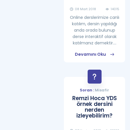
08 Mart 2018
14015
Online derslerimize canlı
katılım, dersin yapıldığı
anda orada bulunup
derse interaktif olarak
katılmanız demektir....
Devamını Oku
Soran :
Misafir
Remzi Hoca YDS
örnek dersini
nerden
izleyebilirim?