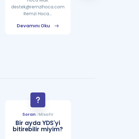
Hoca Mail:
destek@remzihoca.com
Remzi Hoca...
Devamını Oku
Devamını Oku
Soran :
Misafir
Bir ayda YDS'yi
bitirebilir miyim?