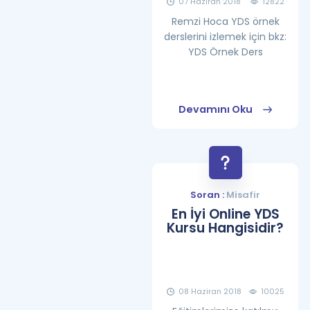
07 Haziran 2018
12822
Remzi Hoca YDS örnek
derslerini izlemek için bkz:
YDS Örnek Ders
Devamını Oku
Soran :
Misafir
En İyi Online YDS
Kursu Hangisidir?
08 Haziran 2018
10025