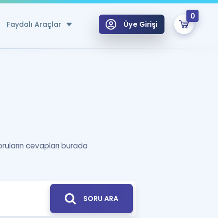
0
Faydalı Araçlar
Üye Girişi
klar
n Ücretsiz Kaynaklar
 için Özel Sözlük
Sepetin Şu An Boş.
ma
uan Hesaplama Aracı
oruların cevapları burada
i Hoca ile seni sınava hazırlayacak onlarca eğitim seni bekliyor!
Şifremi Hatırlamıyorum
GİRİŞ YAP
azırlananlar için Öneriler
kvimi
SORU ARA
ÜYE DEĞİLİM
arı Tek Takvimde