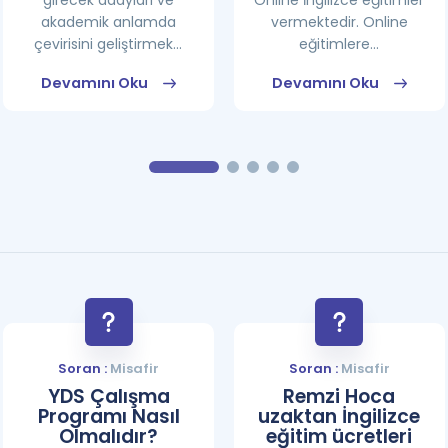
girecek adayları ve
Online İngilizce eğitimler
akademik anlamda
vermektedir. Online
çevirisini geliştirmek...
eğitimlere...
Devamını Oku
Devamını Oku
Soran :
Misafir
Soran :
Misafir
YDS Çalışma
Remzi Hoca
Programı Nasıl
uzaktan İngilizce
Olmalıdır?
eğitim ücretleri