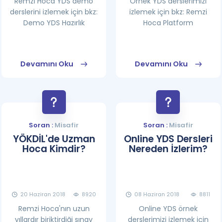
Remzi Hoca YDS demo
Örnek YDS derslerimizi
derslerini izlemek için bkz:
izlemek için bkz: Remzi
Demo YDS Hazırlık
Hoca Platform
Devamını Oku
Devamını Oku
Soran :
Misafir
Soran :
Misafir
YÖKDİL'de Uzman
Online YDS Dersleri
Hoca Kimdir?
Nereden İzlerim?
20 Haziran 2018
8920
08 Haziran 2018
8811
Remzi Hoca'nın uzun
Online YDS örnek
yıllardır biriktirdiği sınav
derslerimizi izlemek için