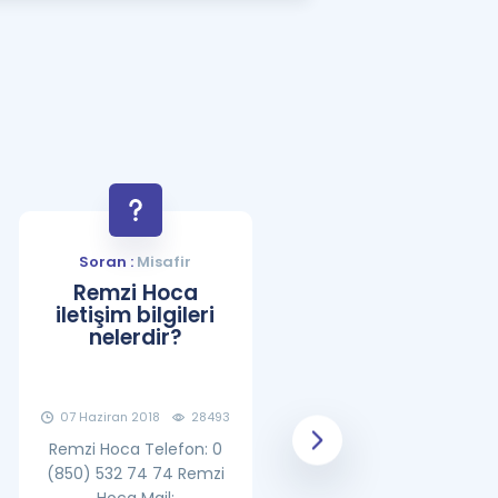
a Özel Fırsatlar
ınavlarla İlgili Haberler
er
 ve Konu Anlatımı
Soran :
Misafir
Soran :
Misafir
Remzi Hoca
YDS Çalışma
iletişim bilgileri
Programı Nasıl
nelerdir?
Olmalıdır?
07 Haziran 2018
28493
08 Haziran 2018
25860
Remzi Hoca Telefon: 0
(850) 532 74 74 Remzi