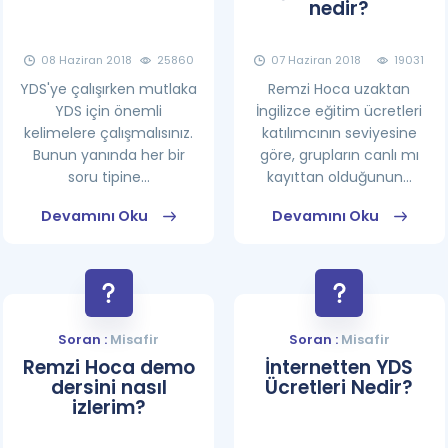
nedir?
08 Haziran 2018
25860
07 Haziran 2018
19031
YDS'ye çalışırken mutlaka
Remzi Hoca uzaktan
YDS için önemli
İngilizce eğitim ücretleri
kelimelere çalışmalısınız.
katılımcının seviyesine
Bunun yanında her bir
göre, grupların canlı mı
soru tipine...
kayıttan olduğunun...
Devamını Oku
Devamını Oku
Soran :
Misafir
Soran :
Misafir
Remzi Hoca demo
İnternetten YDS
dersini nasıl
Ücretleri Nedir?
izlerim?