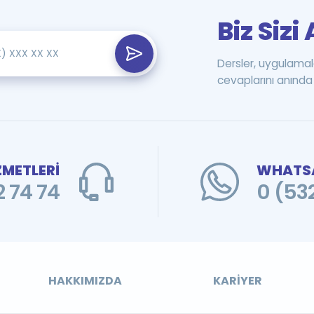
Biz Siz
Dersler, uygulamal
cevaplarını anında 
ZMETLERİ
WHATSA
 74 74
0 (53
HAKKIMIZDA
KARIYER