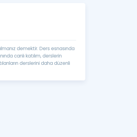
a Özel Fırsatlar
ınavlarla İlgili Haberler
er
atılmanız demektir. Ders esnasında
 ve Konu Anlatımı
anında canlı katılım, derslerin
ılanların derslerini daha düzenli