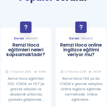
Soran :
Misafir
Soran :
Misafir
Remzi Hoca
Remzi Hoca online
eğitimleri neleri
İngilizce eğitimi
kapsamaktadır?
veriyor mu?
07 Haziran 2018
31436
07 Haziran 2018
29038
Remzi Hoca eğitimleri
Remzi Hoca YDS ya da
YDS, YÖKDİL ve YDT'ye
YÖKDİL'e girecek adaylara
girecek adayları ve
Online İngilizce eğitimler
akademik anlamda
vermektedir. Online
çevirisini geliştirmek...
eğitimlere...