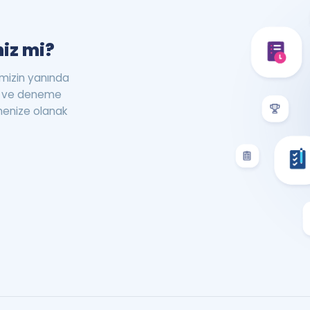
iz mi?
rimizin yanında
st ve deneme
menize olanak