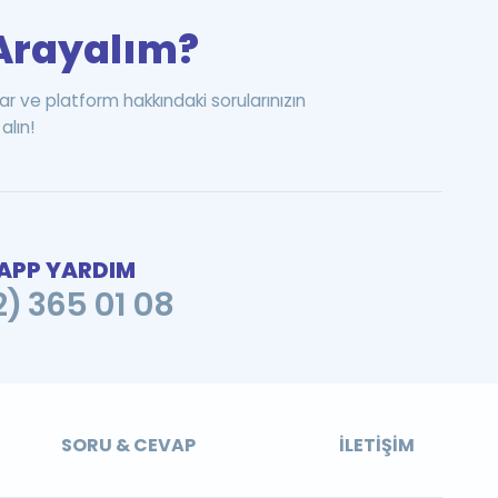
i Arayalım?
ar ve platform hakkındaki sorularınızın
alın!
PP YARDIM
2) 365 01 08
SORU & CEVAP
İLETIŞIM