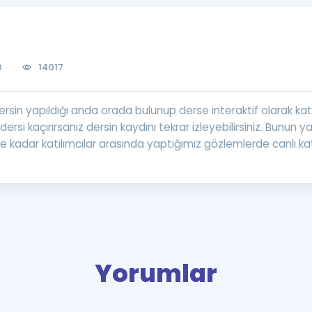
Kampanyalar
Eğitim ve Kitaplar
Blog
8
14017
YDS - YÖKDİL Tüm S
İngilizce Gram
 dersin yapıldığı anda orada bulunup derse interaktif olarak k
İngilizce Gramer
lı dersi kaçırırsanız dersin kaydını tekrar izleyebilirsiniz. Bunun y
ne kadar katılımcılar arasında yaptığımız gözlemlerde canlı kat
Yorumlar