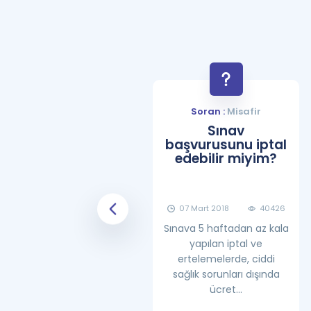
Soran :
Misafir
Soran :
Misafir
YDS Çalışma
Sınav
Programı Nasıl
başvurusunu iptal
Olmalıdır?
edebilir miyim?
08 Haziran 2018
25862
07 Mart 2018
40426
Sınava 5 haftadan az kala
yapılan iptal ve
ertelemelerde, ciddi
sağlık sorunları dışında
ücret...