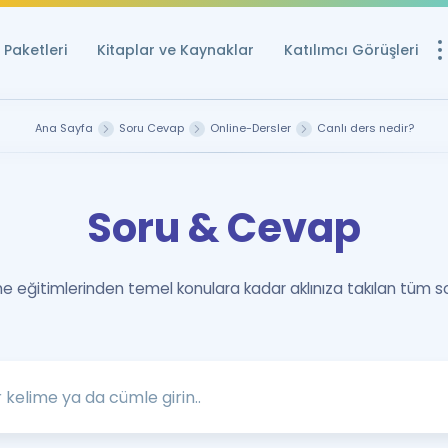
Paketleri
Kitaplar ve Kaynaklar
Katılımcı Görüşleri
Ücretsiz Kayna
Ana Sayfa
Soru Cevap
Online-Dersler
Canlı ders nedir?
YDS ve YÖKDİL içi
Sözlük
Soru & Cevap
İngilizce Sınavları
Puan Hesapla
 eğitimlerinden temel konulara kadar aklınıza takılan tüm s
YDS ve YÖKDİL P
Remz
Rehberlik Aracı
YDS ve YÖKDİL'e H
ÖSYM Sınav Ta
Tüm ÖSYM Sınavl