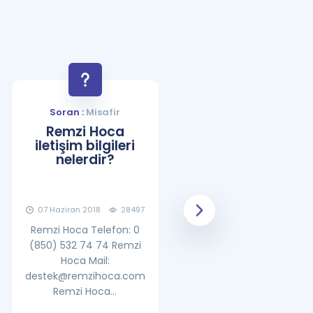
Soran :
Misafir
Soran :
Misafir
Remzi Hoca
YDS Çalışma
iletişim bilgileri
Programı Nasıl
nelerdir?
Olmalıdır?
07 Haziran 2018
28497
08 Haziran 2018
25862
Remzi Hoca Telefon: 0
(850) 532 74 74 Remzi
Hoca Mail:
destek@remzihoca.com
Remzi Hoca...