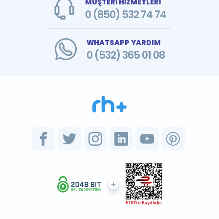
MÜŞTERİ HİZMETLERİ
0 (850) 532 74 74
WHATSAPP YARDIM
0 (532) 365 01 08