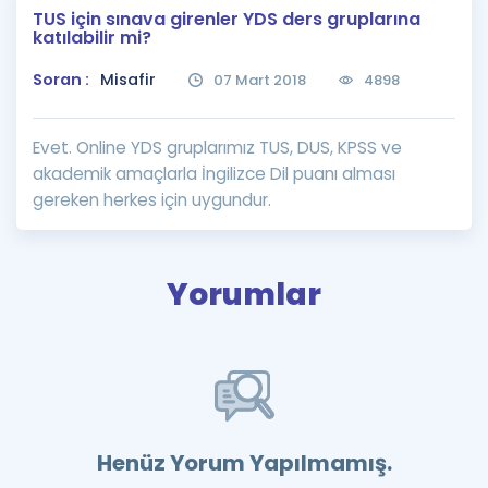
TUS için sınava girenler YDS ders gruplarına
Puan Hesaplama
katılabilir mi?
Rehberlik Aracı
Soran :
Misafir
07 Mart 2018
4898
ÖSYM Sınav Takvimi
Evet. Online YDS gruplarımız TUS, DUS, KPSS ve
Kampanyalar
akademik amaçlarla İngilizce Dil puanı alması
gereken herkes için uygundur.
Blog
İngilizce Gramer
Yorumlar
Henüz Yorum Yapılmamış.