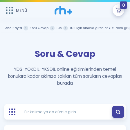
0
MENÜ
MENÜ
Üye Girişi
Ana Sayfa
Soru Cevap
Tus
TUS için sınava girenler YDS ders grup
Online Dersler
Sepetin Şu An Boş.
Soru & Cevap
Çalışma Paketleri
Remzi Hoca ile seni sınava hazırlayacak onlarca eğitim seni
bekliyor!
Kitaplar ve Kaynaklar
GİRİŞ YAP
YDS-YÖKDİL-YKSDİL online eğitimlerinden temel
konulara kadar aklınıza takılan tüm soruların cevapları
Katılımcı Görüşleri
Şifremi Hatırlamıyorum
burada
ÜYE DEĞİLİM
Faydalı Araçlar
Ücretsiz Kaynaklar
Blog
İngilizce Gramer
Hakkımızda
Kariyer
Sözlük
Soru & Cevap
İletişim