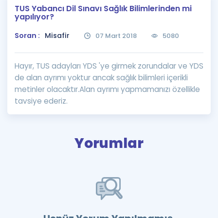
TUS Yabancı Dil Sınavı Sağlık Bilimlerinden mi
Puan Hesaplama
yapılıyor?
Rehberlik Aracı
Soran :
Misafir
07 Mart 2018
5080
ÖSYM Sınav Takvimi
Hayır, TUS adayları YDS 'ye girmek zorundalar ve YDS
Kampanyalar
de alan ayrımı yoktur ancak sağlık bilimleri içerikli
metinler olacaktır.Alan ayrımı yapmamanızı özellikle
Blog
tavsiye ederiz.
İngilizce Gramer
Yorumlar