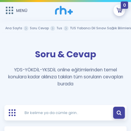
0
MENÜ
MENÜ
Üye Girişi
Ana Sayfa
Soru Cevap
Tus
TUS Yabancı Dil Sınavı Sağlık Bilimler
Online Dersler
Sepetin Şu An Boş.
Soru & Cevap
Çalışma Paketleri
Remzi Hoca ile seni sınava hazırlayacak onlarca eğitim seni
bekliyor!
Kitaplar ve Kaynaklar
GİRİŞ YAP
YDS-YÖKDİL-YKSDİL online eğitimlerinden temel
konulara kadar aklınıza takılan tüm soruların cevapları
Katılımcı Görüşleri
Şifremi Hatırlamıyorum
burada
ÜYE DEĞİLİM
Faydalı Araçlar
Ücretsiz Kaynaklar
Blog
İngilizce Gramer
Hakkımızda
Kariyer
Sözlük
Soru & Cevap
İletişim