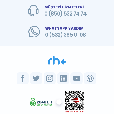
MÜŞTERİ HİZMETLERİ
0 (850) 532 74 74
WHATSAPP YARDIM
0 (532) 365 01 08