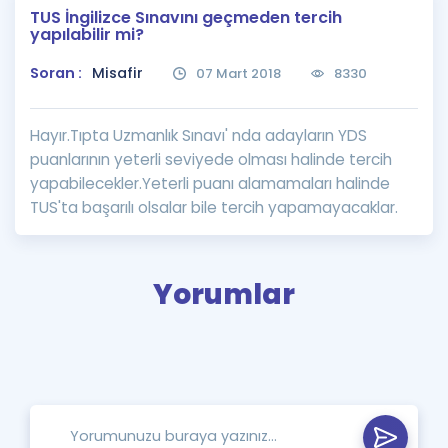
TUS İngilizce Sınavını geçmeden tercih
Puan Hesaplama
yapılabilir mi?
Rehberlik Aracı
Soran :
Misafir
07 Mart 2018
8330
ÖSYM Sınav Takvimi
Hayır.Tıpta Uzmanlık Sınavı' nda adayların YDS
Kampanyalar
puanlarının yeterli seviyede olması halinde tercih
yapabilecekler.Yeterli puanı alamamaları halinde
Blog
TUS'ta başarılı olsalar bile tercih yapamayacaklar.
İngilizce Gramer
Yorumlar