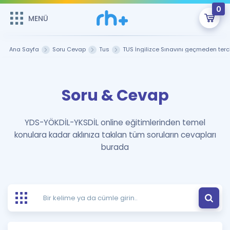
0
MENÜ
MENÜ
Üye Girişi
Ana Sayfa
Soru Cevap
Tus
TUS İngilizce Sınavını geçmeden terci
Online Dersler
Sepetin Şu An Boş.
Soru & Cevap
Çalışma Paketleri
Remzi Hoca ile seni sınava hazırlayacak onlarca eğitim seni
bekliyor!
Kitaplar ve Kaynaklar
GİRİŞ YAP
YDS-YÖKDİL-YKSDİL online eğitimlerinden temel
konulara kadar aklınıza takılan tüm soruların cevapları
Katılımcı Görüşleri
Şifremi Hatırlamıyorum
burada
ÜYE DEĞİLİM
Faydalı Araçlar
Ücretsiz Kaynaklar
Blog
İngilizce Gramer
Hakkımızda
Kariyer
Sözlük
Soru & Cevap
İletişim