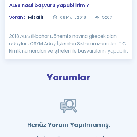
ALES nasıl başvuru yapabilirim ?
Puan Hesaplama
Soran :
Misafir
08 Mart 2018
5207
Rehberlik Aracı
ÖSYM Sınav Takvimi
2018 ALES İlkbahar Dönemi sınavına girecek olan
adaylar , ÖSYM Aday İşlemleri Sistemi üzerinden T.C.
Kampanyalar
kimlik numaraları ve şifreleri ile başvurularını yapabilir.
Blog
İngilizce Gramer
Yorumlar
Henüz Yorum Yapılmamış.