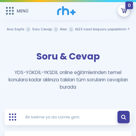
0
MENÜ
MENÜ
Üye Girişi
Ana Sayfa
Soru Cevap
Ales
ALES nasıl başvuru yapabilirim ?
Online Dersler
Sepetin Şu An Boş.
Soru & Cevap
Çalışma Paketleri
Remzi Hoca ile seni sınava hazırlayacak onlarca eğitim seni
bekliyor!
Kitaplar ve Kaynaklar
GİRİŞ YAP
YDS-YÖKDİL-YKSDİL online eğitimlerinden temel
konulara kadar aklınıza takılan tüm soruların cevapları
Katılımcı Görüşleri
Şifremi Hatırlamıyorum
burada
ÜYE DEĞİLİM
Faydalı Araçlar
Ücretsiz Kaynaklar
Blog
İngilizce Gramer
Hakkımızda
Kariyer
Sözlük
Soru & Cevap
İletişim