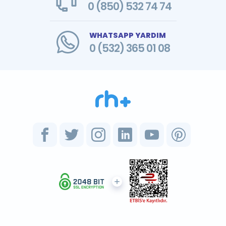
0 (850) 532 74 74
WHATSAPP YARDIM
0 (532) 365 01 08