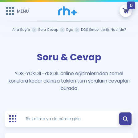
0
MENÜ
MENÜ
Üye Girişi
Ana Sayfa
Soru Cevap
Dgs
DGS Sınav İçeriği Nasıldır?
Online Dersler
Sepetin Şu An Boş.
Soru & Cevap
Çalışma Paketleri
Remzi Hoca ile seni sınava hazırlayacak onlarca eğitim seni
bekliyor!
Kitaplar ve Kaynaklar
GİRİŞ YAP
YDS-YÖKDİL-YKSDİL online eğitimlerinden temel
konulara kadar aklınıza takılan tüm soruların cevapları
Katılımcı Görüşleri
Şifremi Hatırlamıyorum
burada
ÜYE DEĞİLİM
Faydalı Araçlar
Ücretsiz Kaynaklar
Blog
İngilizce Gramer
Hakkımızda
Kariyer
Sözlük
Soru & Cevap
İletişim