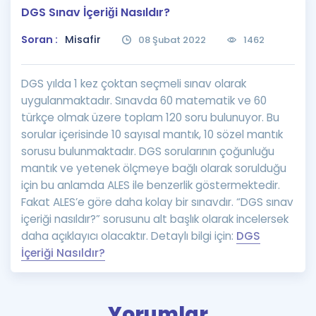
DGS Sınav İçeriği Nasıldır?
Puan Hesaplama
Soran :
Misafir
08 Şubat 2022
1462
Rehberlik Aracı
ÖSYM Sınav Takvimi
DGS yılda 1 kez çoktan seçmeli sınav olarak
uygulanmaktadır. Sınavda 60 matematik ve 60
Kampanyalar
türkçe olmak üzere toplam 120 soru bulunuyor. Bu
sorular içerisinde 10 sayısal mantık, 10 sözel mantık
Blog
sorusu bulunmaktadır. DGS sorularının çoğunluğu
mantık ve yetenek ölçmeye bağlı olarak sorulduğu
İngilizce Gramer
için bu anlamda ALES ile benzerlik göstermektedir.
Fakat ALES’e göre daha kolay bir sınavdır. “DGS sınav
içeriği nasıldır?” sorusunu alt başlık olarak incelersek
daha açıklayıcı olacaktır. Detaylı bilgi için:
DGS
İçeriği Nasıldır?
Yorumlar