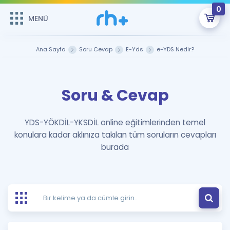
0
MENÜ
MENÜ
Üye Girişi
Ana Sayfa
Soru Cevap
E-Yds
e-YDS Nedir?
Online Dersler
Sepetin Şu An Boş.
Soru & Cevap
Çalışma Paketleri
Remzi Hoca ile seni sınava hazırlayacak onlarca eğitim seni
bekliyor!
Kitaplar ve Kaynaklar
GİRİŞ YAP
YDS-YÖKDİL-YKSDİL online eğitimlerinden temel
konulara kadar aklınıza takılan tüm soruların cevapları
Katılımcı Görüşleri
Şifremi Hatırlamıyorum
burada
ÜYE DEĞİLİM
Faydalı Araçlar
Ücretsiz Kaynaklar
Blog
İngilizce Gramer
Hakkımızda
Kariyer
Sözlük
Soru & Cevap
İletişim