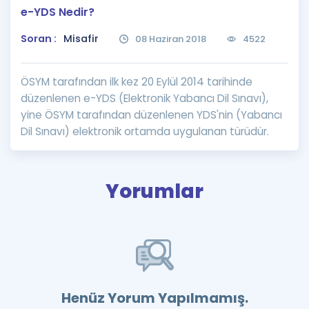
e-YDS Nedir?
Puan Hesaplama
Soran :
Misafir
08 Haziran 2018
4522
Rehberlik Aracı
ÖSYM Sınav Takvimi
ÖSYM tarafından ilk kez 20 Eylül 2014 tarihinde
düzenlenen e-YDS (Elektronik Yabancı Dil Sınavı),
Kampanyalar
yine ÖSYM tarafından düzenlenen YDS'nin (Yabancı
Dil Sınavı) elektronik ortamda uygulanan türüdür.
Blog
İngilizce Gramer
Yorumlar
Henüz Yorum Yapılmamış.