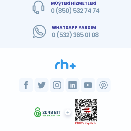
MÜŞTERİ HİZMETLERİ
0 (850) 532 74 74
WHATSAPP YARDIM
0 (532) 365 01 08