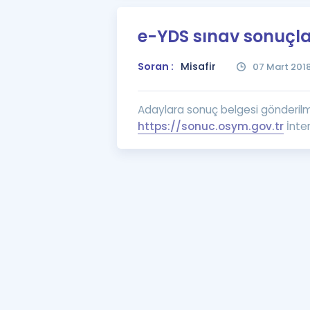
e-YDS sınav sonuçlar
Soran :
Misafir
07 Mart 201
Adaylara sonuç belgesi gönderilmey
https://sonuc.osym.gov.tr
İnter