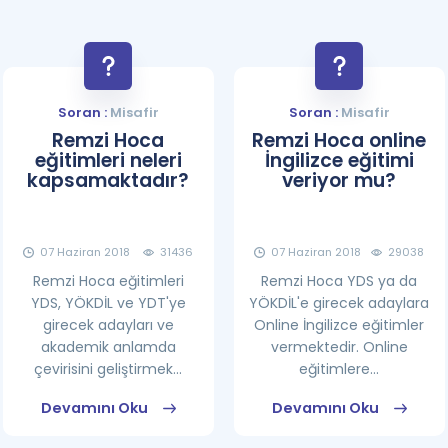
Soran :
Misafir
Soran :
Misafir
Remzi Hoca
Remzi Hoca online
eğitimleri neleri
İngilizce eğitimi
kapsamaktadır?
veriyor mu?
07 Haziran 2018
31436
07 Haziran 2018
29038
Remzi Hoca eğitimleri
Remzi Hoca YDS ya da
YDS, YÖKDİL ve YDT'ye
YÖKDİL'e girecek adaylara
girecek adayları ve
Online İngilizce eğitimler
akademik anlamda
vermektedir. Online
çevirisini geliştirmek...
eğitimlere...
Devamını Oku
Devamını Oku