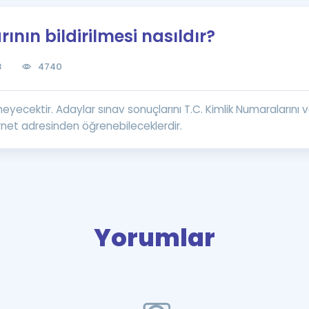
Kampanyalar
ının bildirilmesi nasıldır?
Eğitim ve Kitaplar
Blog
8
4740
YDS - YÖKDİL Tüm S
İngilizce Gram
ecektir. Adaylar sınav sonuçlarını T.C. Kimlik Numaralarını ve
İngilizce Gramer
net adresinden öğrenebileceklerdir.
Yorumlar