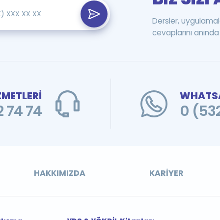
Dersler, uygulamal
cevaplarını anında 
ZMETLERİ
WHATSA
 74 74
0 (53
HAKKIMIZDA
KARIYER