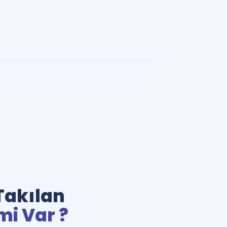
Takılan
mi Var ?