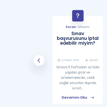
Soran :
Misafir
Soran :
Misafir
YDS Çalışma
Sınav
Programı Nasıl
başvurusunu iptal
Olmalıdır?
edebilir miyim?
08 Haziran 2018
25860
07 Mart 2018
40420
Sınava 5 haftadan az kala
yapılan iptal ve
ertelemelerde, ciddi
sağlık sorunları dışında
ücret...
Devamını Oku
Devamını Oku