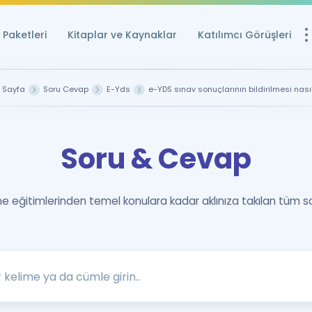
Paketleri
Kitaplar ve Kaynaklar
Katılımcı Görüşleri
Ücretsiz Kayna
 Sayfa
Soru Cevap
E-Yds
e-YDS sınav sonuçlarının bildirilmesi nası
YDS ve YÖKDİL içi
Sözlük
Soru & Cevap
İngilizce Sınavları
Puan Hesapla
 eğitimlerinden temel konulara kadar aklınıza takılan tüm s
YDS ve YÖKDİL P
Remz
Rehberlik Aracı
YDS ve YÖKDİL'e H
ÖSYM Sınav Ta
Tüm ÖSYM Sınavl