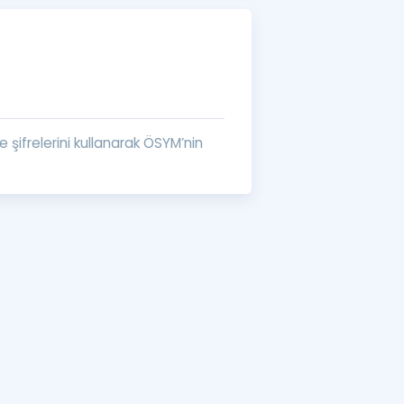
a Özel Fırsatlar
ınavlarla İlgili Haberler
er
 şifrelerini kullanarak ÖSYM’nin
 ve Konu Anlatımı