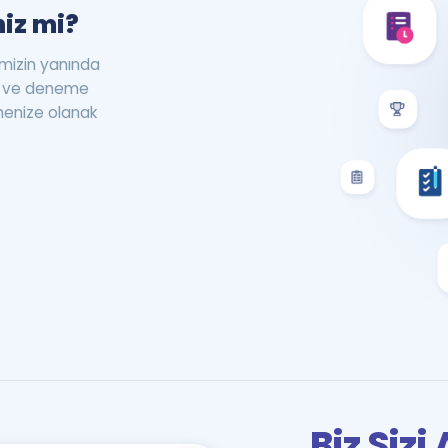
iz mi?
rimizin yanında
st ve deneme
menize olanak
Biz Siz