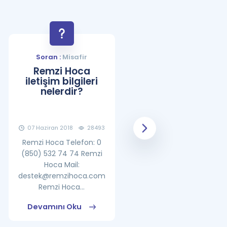
Soran :
Misafir
Soran :
Misafir
Remzi Hoca
YDS Çalışma
iletişim bilgileri
Programı Nasıl
nelerdir?
Olmalıdır?
07 Haziran 2018
28493
08 Haziran 2018
25860
Remzi Hoca Telefon: 0
(850) 532 74 74 Remzi
Hoca Mail:
destek@remzihoca.com
Remzi Hoca...
Devamını Oku
Devamını Oku