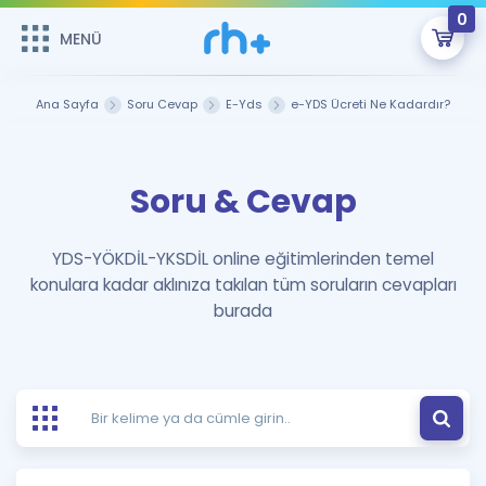
0
MENÜ
MENÜ
Üye Girişi
Ana Sayfa
Soru Cevap
E-Yds
e-YDS Ücreti Ne Kadardır?
Online Dersler
Sepetin Şu An Boş.
Soru & Cevap
Çalışma Paketleri
Remzi Hoca ile seni sınava hazırlayacak onlarca eğitim seni
bekliyor!
Kitaplar ve Kaynaklar
GİRİŞ YAP
YDS-YÖKDİL-YKSDİL online eğitimlerinden temel
konulara kadar aklınıza takılan tüm soruların cevapları
Katılımcı Görüşleri
Şifremi Hatırlamıyorum
burada
ÜYE DEĞİLİM
Faydalı Araçlar
Ücretsiz Kaynaklar
Blog
İngilizce Gramer
Hakkımızda
Kariyer
Sözlük
Soru & Cevap
İletişim