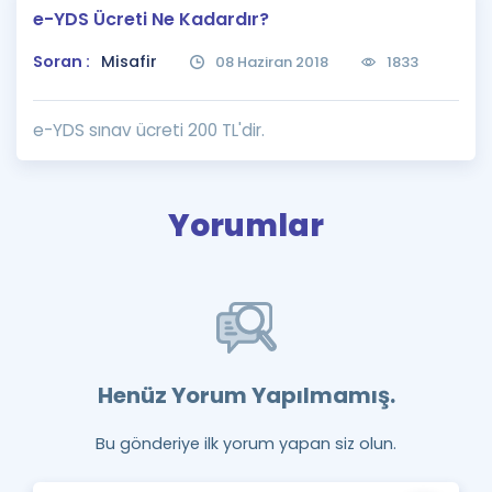
e-YDS Ücreti Ne Kadardır?
Puan Hesaplama
Soran :
Misafir
08 Haziran 2018
1833
Rehberlik Aracı
ÖSYM Sınav Takvimi
e-YDS sınav ücreti 200 TL'dir.
Kampanyalar
Yorumlar
Blog
İngilizce Gramer
Henüz Yorum Yapılmamış.
Bu gönderiye ilk yorum yapan siz olun.