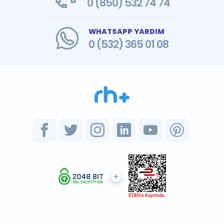
0 (850) 532 74 74
WHATSAPP YARDIM
0 (532) 365 01 08