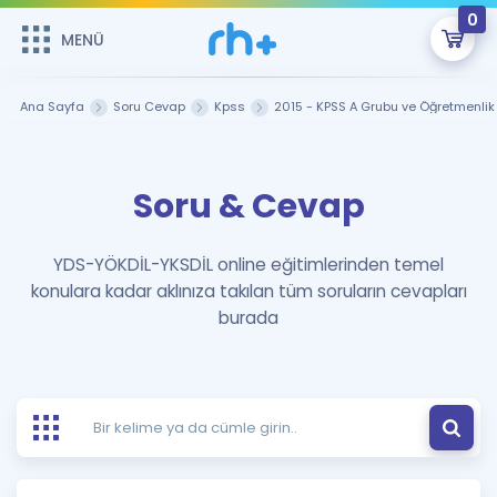
0
MENÜ
MENÜ
Üye Girişi
Ana Sayfa
Soru Cevap
Kpss
2015 - KPSS A Grubu ve Öğretmenlik
Online Dersler
Sepetin Şu An Boş.
Soru & Cevap
Çalışma Paketleri
Remzi Hoca ile seni sınava hazırlayacak onlarca eğitim seni
bekliyor!
Kitaplar ve Kaynaklar
GİRİŞ YAP
YDS-YÖKDİL-YKSDİL online eğitimlerinden temel
konulara kadar aklınıza takılan tüm soruların cevapları
Katılımcı Görüşleri
Şifremi Hatırlamıyorum
burada
ÜYE DEĞİLİM
Faydalı Araçlar
Ücretsiz Kaynaklar
Blog
İngilizce Gramer
Hakkımızda
Kariyer
Sözlük
Soru & Cevap
İletişim