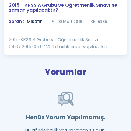
2015 - KPSS A Grubu ve Öğretmenlik Sınavı ne
Puan Hesaplama
zaman yapılacaktır?
Rehberlik Aracı
Soran :
Misafir
08 Mart 2018
5985
ÖSYM Sınav Takvimi
2015-KPSS A Grubu ve Öğretmenlik Sınavı
Kampanyalar
04.07.2015-05.07.2015 tarihlerinde yapılacaktır.
Blog
Yorumlar
İngilizce Gramer
Henüz Yorum Yapılmamış.
Bu gönderiye ilk yorum yapan siz olun.