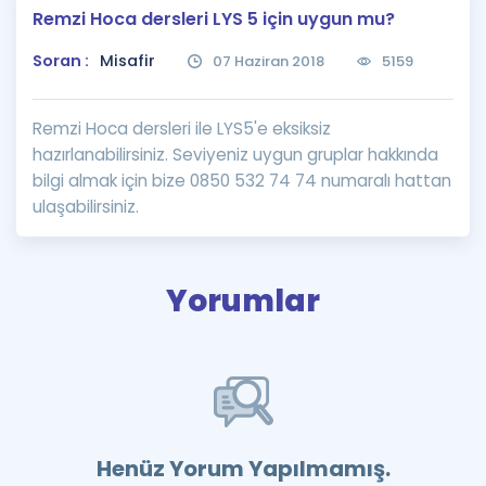
Remzi Hoca dersleri LYS 5 için uygun mu?
Puan Hesaplama
Soran :
Misafir
07 Haziran 2018
5159
Rehberlik Aracı
ÖSYM Sınav Takvimi
Remzi Hoca dersleri ile LYS5'e eksiksiz
hazırlanabilirsiniz. Seviyeniz uygun gruplar hakkında
Kampanyalar
bilgi almak için bize 0850 532 74 74 numaralı hattan
ulaşabilirsiniz.
Blog
İngilizce Gramer
Yorumlar
Henüz Yorum Yapılmamış.