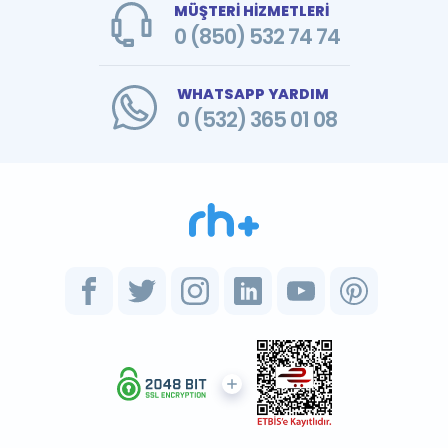
MÜŞTERİ HİZMETLERİ
0 (850) 532 74 74
WHATSAPP YARDIM
0 (532) 365 01 08