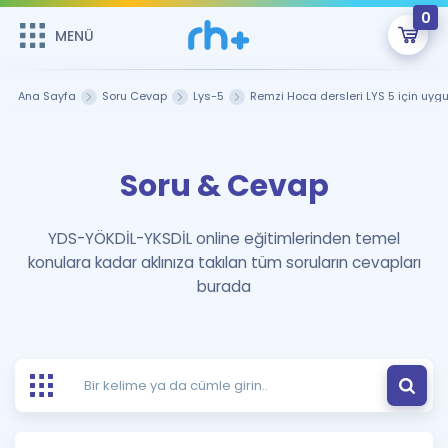
0
MENÜ
MENÜ
Üye Girişi
Ana Sayfa
Soru Cevap
Lys-5
Remzi Hoca dersleri LYS 5 için uy
Online Dersler
Sepetin Şu An Boş.
Soru & Cevap
Çalışma Paketleri
Remzi Hoca ile seni sınava hazırlayacak onlarca eğitim seni
bekliyor!
Kitaplar ve Kaynaklar
GİRİŞ YAP
YDS-YÖKDİL-YKSDİL online eğitimlerinden temel
konulara kadar aklınıza takılan tüm soruların cevapları
Katılımcı Görüşleri
Şifremi Hatırlamıyorum
burada
ÜYE DEĞİLİM
Faydalı Araçlar
Ücretsiz Kaynaklar
Blog
İngilizce Gramer
Hakkımızda
Kariyer
Sözlük
Soru & Cevap
İletişim