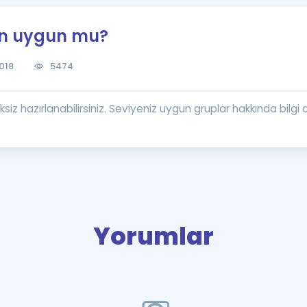
Kampanyalar
çin uygun mu?
Eğitim ve Kitaplar
Blog
018
5474
YDS - YÖKDİL Tüm S
İngilizce Gram
ksiz hazırlanabilirsiniz. Seviyeniz uygun gruplar hakkında bilg
İngilizce Gramer
Yorumlar