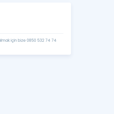
a Özel Fırsatlar
ınavlarla İlgili Haberler
er
i almak için bize 0850 532 74 74
 ve Konu Anlatımı