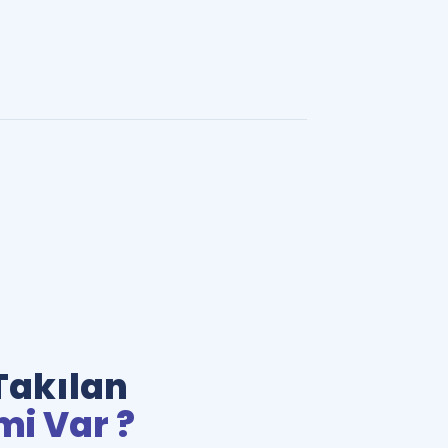
Takılan
mi Var ?