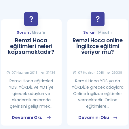
Soran :
Misafir
Soran :
Misafir
Remzi Hoca
Remzi Hoca online
eğitimleri neleri
İngilizce eğitimi
kapsamaktadır?
veriyor mu?
07 Haziran 2018
31436
07 Haziran 2018
29038
Remzi Hoca eğitimleri
Remzi Hoca YDS ya da
YDS, YÖKDİL ve YDT'ye
YÖKDİL'e girecek adaylara
girecek adayları ve
Online İngilizce eğitimler
akademik anlamda
vermektedir. Online
çevirisini geliştirmek...
eğitimlere...
Devamını Oku
Devamını Oku