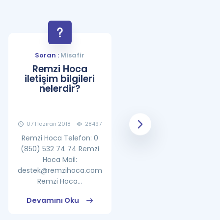
Soran :
Misafir
Soran :
Misafir
Remzi Hoca
YDS Çalışma
iletişim bilgileri
Programı Nasıl
nelerdir?
Olmalıdır?
07 Haziran 2018
28497
08 Haziran 2018
25862
Remzi Hoca Telefon: 0
(850) 532 74 74 Remzi
Hoca Mail:
destek@remzihoca.com
Remzi Hoca...
Devamını Oku
Devamını Oku