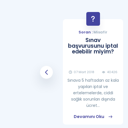
Soran :
Misafir
Soran :
Misafir
YDS Çalışma
Sınav
Programı Nasıl
başvurusunu iptal
Olmalıdır?
edebilir miyim?
08 Haziran 2018
25862
07 Mart 2018
40426
Sınava 5 haftadan az kala
yapılan iptal ve
ertelemelerde, ciddi
sağlık sorunları dışında
ücret...
Devamını Oku
Devamını Oku