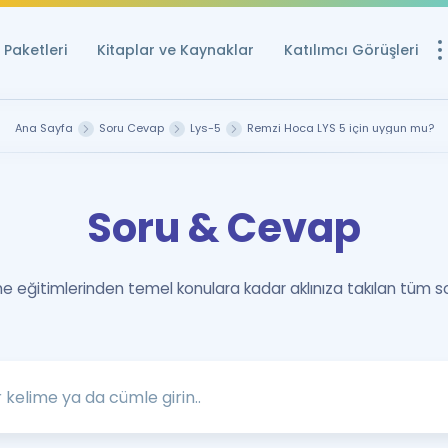
Paketleri
Kitaplar ve Kaynaklar
Katılımcı Görüşleri
Ücretsiz Kayna
Ana Sayfa
Soru Cevap
Lys-5
Remzi Hoca LYS 5 için uygun mu?
YDS ve YÖKDİL içi
Sözlük
Soru & Cevap
İngilizce Sınavları
Puan Hesapla
 eğitimlerinden temel konulara kadar aklınıza takılan tüm s
YDS ve YÖKDİL P
Remz
Rehberlik Aracı
YDS ve YÖKDİL'e H
ÖSYM Sınav Ta
Tüm ÖSYM Sınavl