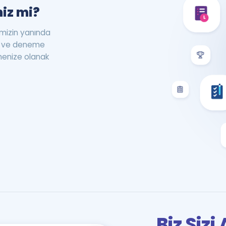
iz mi?
rimizin yanında
st ve deneme
menize olanak
Biz Siz