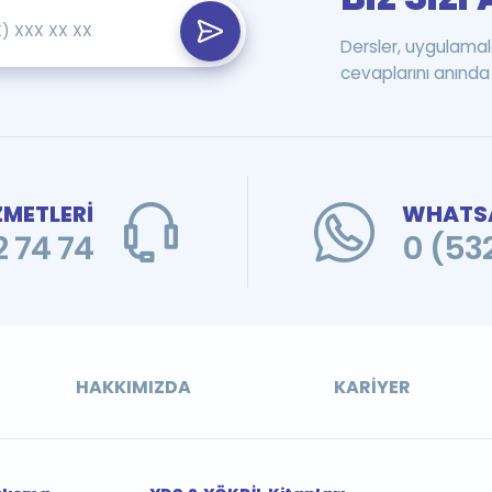
Dersler, uygulamal
cevaplarını anında 
ZMETLERİ
WHATSA
 74 74
0 (53
HAKKIMIZDA
KARIYER