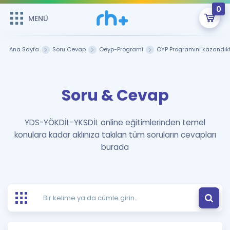
0
MENÜ
MENÜ
Üye Girişi
Ana Sayfa
Soru Cevap
Oeyp-Programi
ÖYP Programını kazandıkt
Online Dersler
Sepetin Şu An Boş.
Soru & Cevap
Çalışma Paketleri
Remzi Hoca ile seni sınava hazırlayacak onlarca eğitim seni
bekliyor!
Kitaplar ve Kaynaklar
GİRİŞ YAP
YDS-YÖKDİL-YKSDİL online eğitimlerinden temel
konulara kadar aklınıza takılan tüm soruların cevapları
Katılımcı Görüşleri
Şifremi Hatırlamıyorum
burada
ÜYE DEĞİLİM
Faydalı Araçlar
Ücretsiz Kaynaklar
Blog
İngilizce Gramer
Hakkımızda
Kariyer
Sözlük
Soru & Cevap
İletişim