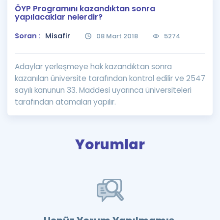
ÖYP Programını kazandıktan sonra
Puan Hesaplama
yapılacaklar nelerdir?
Rehberlik Aracı
Soran :
Misafir
08 Mart 2018
5274
ÖSYM Sınav Takvimi
Adaylar yerleşmeye hak kazandıktan sonra
Kampanyalar
kazanılan üniversite tarafından kontrol edilir ve 2547
sayılı kanunun 33. Maddesi uyarınca üniversiteleri
Blog
tarafından atamaları yapılır.
İngilizce Gramer
Yorumlar