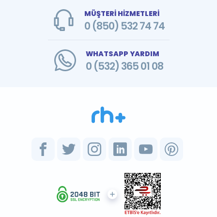
MÜŞTERİ HİZMETLERİ
0 (850) 532 74 74
WHATSAPP YARDIM
0 (532) 365 01 08