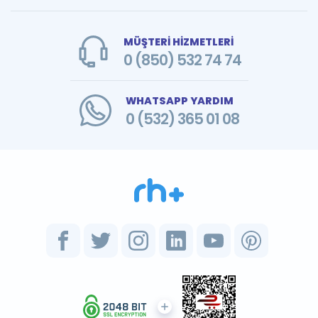
MÜŞTERİ HİZMETLERİ
0 (850) 532 74 74
WHATSAPP YARDIM
0 (532) 365 01 08