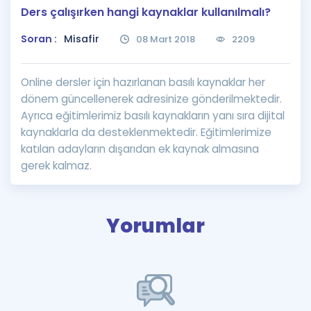
Ders çalışırken hangi kaynaklar kullanılmalı?
Puan Hesaplama
Soran :
Misafir
08 Mart 2018
2209
Rehberlik Aracı
ÖSYM Sınav Takvimi
Online dersler için hazırlanan basılı kaynaklar her
dönem güncellenerek adresinize gönderilmektedir.
Kampanyalar
Ayrıca eğitimlerimiz basılı kaynakların yanı sıra dijital
kaynaklarla da desteklenmektedir. Eğitimlerimize
Blog
katılan adayların dışarıdan ek kaynak almasına
gerek kalmaz.
İngilizce Gramer
Yorumlar