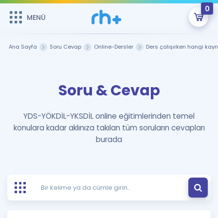
0
MENÜ
MENÜ
Üye Girişi
Ana Sayfa
Soru Cevap
Online-Dersler
Ders çalışırken hangi kayn
Online Dersler
Sepetin Şu An Boş.
Soru & Cevap
Çalışma Paketleri
Remzi Hoca ile seni sınava hazırlayacak onlarca eğitim seni
bekliyor!
Kitaplar ve Kaynaklar
GİRİŞ YAP
YDS-YÖKDİL-YKSDİL online eğitimlerinden temel
konulara kadar aklınıza takılan tüm soruların cevapları
Katılımcı Görüşleri
Şifremi Hatırlamıyorum
burada
ÜYE DEĞİLİM
Faydalı Araçlar
Ücretsiz Kaynaklar
Blog
İngilizce Gramer
Hakkımızda
Kariyer
Sözlük
Soru & Cevap
İletişim