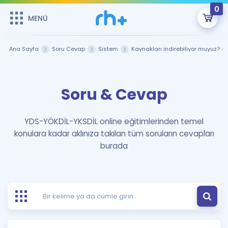
0
MENÜ
MENÜ
Üye Girişi
Ana Sayfa
Soru Cevap
Sistem
Kaynakları indirebiliyor muyuz?
Online Dersler
Sepetin Şu An Boş.
Soru & Cevap
Çalışma Paketleri
Remzi Hoca ile seni sınava hazırlayacak onlarca eğitim seni
bekliyor!
Kitaplar ve Kaynaklar
GİRİŞ YAP
YDS-YÖKDİL-YKSDİL online eğitimlerinden temel
konulara kadar aklınıza takılan tüm soruların cevapları
Katılımcı Görüşleri
Şifremi Hatırlamıyorum
burada
ÜYE DEĞİLİM
Faydalı Araçlar
Ücretsiz Kaynaklar
Blog
İngilizce Gramer
Hakkımızda
Kariyer
Sözlük
Soru & Cevap
İletişim