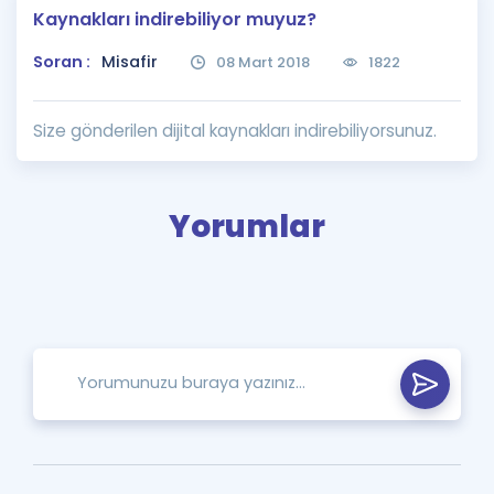
Kaynakları indirebiliyor muyuz?
Puan Hesaplama
Soran :
Misafir
08 Mart 2018
1822
Rehberlik Aracı
ÖSYM Sınav Takvimi
Size gönderilen dijital kaynakları indirebiliyorsunuz.
Kampanyalar
Yorumlar
Blog
İngilizce Gramer