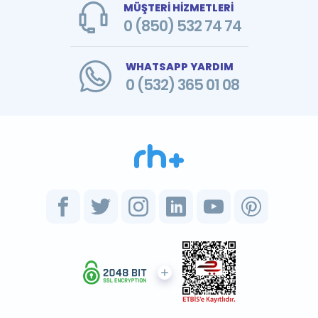
MÜŞTERİ HİZMETLERİ
0 (850) 532 74 74
WHATSAPP YARDIM
0 (532) 365 01 08