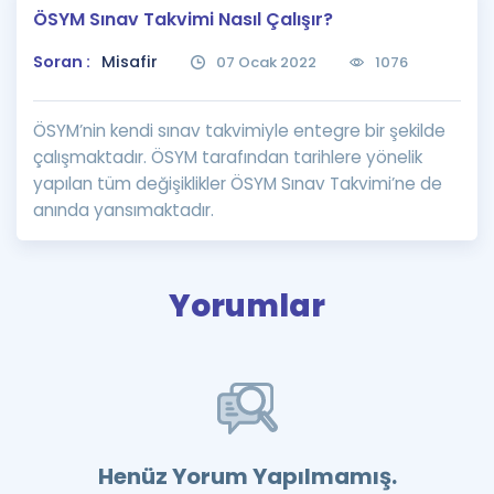
ÖSYM Sınav Takvimi Nasıl Çalışır?
Puan Hesaplama
Soran :
Misafir
07 Ocak 2022
1076
Rehberlik Aracı
ÖSYM Sınav Takvimi
ÖSYM’nin kendi sınav takvimiyle entegre bir şekilde
çalışmaktadır. ÖSYM tarafından tarihlere yönelik
Kampanyalar
yapılan tüm değişiklikler ÖSYM Sınav Takvimi’ne de
anında yansımaktadır.
Blog
İngilizce Gramer
Yorumlar
Henüz Yorum Yapılmamış.