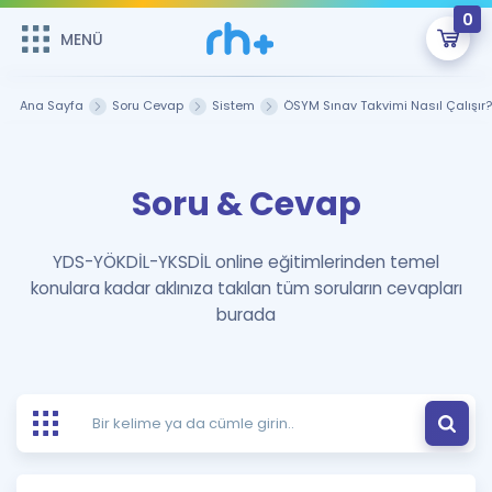
0
MENÜ
MENÜ
Üye Girişi
Ana Sayfa
Soru Cevap
Sistem
ÖSYM Sınav Takvimi Nasıl Çalışır?
Online Dersler
Sepetin Şu An Boş.
Soru & Cevap
Çalışma Paketleri
Remzi Hoca ile seni sınava hazırlayacak onlarca eğitim seni
bekliyor!
Kitaplar ve Kaynaklar
GİRİŞ YAP
YDS-YÖKDİL-YKSDİL online eğitimlerinden temel
konulara kadar aklınıza takılan tüm soruların cevapları
Katılımcı Görüşleri
Şifremi Hatırlamıyorum
burada
ÜYE DEĞİLİM
Faydalı Araçlar
Ücretsiz Kaynaklar
Blog
İngilizce Gramer
Hakkımızda
Kariyer
Sözlük
Soru & Cevap
İletişim