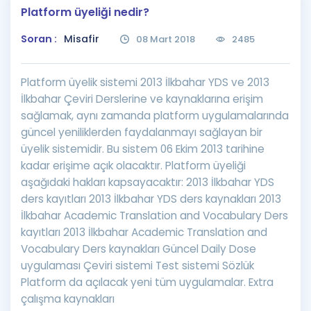
Platform üyeliği nedir?
Puan Hesaplama
Soran :
Misafir
08 Mart 2018
2485
Rehberlik Aracı
ÖSYM Sınav Takvimi
Platform üyelik sistemi 2013 İlkbahar YDS ve 2013
İlkbahar Çeviri Derslerine ve kaynaklarına erişim
Kampanyalar
sağlamak, aynı zamanda platform uygulamalarında
güncel yeniliklerden faydalanmayı sağlayan bir
Blog
üyelik sistemidir. Bu sistem 06 Ekim 2013 tarihine
kadar erişime açık olacaktır. Platform üyeliği
İngilizce Gramer
aşağıdaki hakları kapsayacaktır: 2013 İlkbahar YDS
ders kayıtları 2013 İlkbahar YDS ders kaynakları 2013
İlkbahar Academic Translation and Vocabulary Ders
kayıtları 2013 İlkbahar Academic Translation and
Vocabulary Ders kaynakları Güncel Daily Dose
uygulaması Çeviri sistemi Test sistemi Sözlük
Platform da açılacak yeni tüm uygulamalar. Extra
çalışma kaynakları