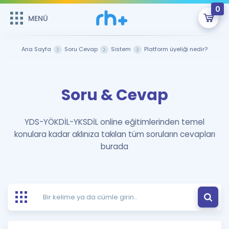
0
MENÜ
MENÜ
Üye Girişi
Ana Sayfa
Soru Cevap
Sistem
Platform üyeliği nedir?
Online Dersler
Sepetin Şu An Boş.
Soru & Cevap
Çalışma Paketleri
Remzi Hoca ile seni sınava hazırlayacak onlarca eğitim seni
bekliyor!
Kitaplar ve Kaynaklar
GİRİŞ YAP
YDS-YÖKDİL-YKSDİL online eğitimlerinden temel
konulara kadar aklınıza takılan tüm soruların cevapları
Katılımcı Görüşleri
Şifremi Hatırlamıyorum
burada
ÜYE DEĞİLİM
Faydalı Araçlar
Ücretsiz Kaynaklar
Blog
İngilizce Gramer
Hakkımızda
Kariyer
Sözlük
Soru & Cevap
İletişim