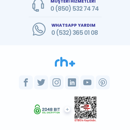
MÜŞTERİ HİZMETLERİ
0 (850) 532 74 74
WHATSAPP YARDIM
0 (532) 365 01 08