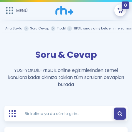
0
MENÜ
MENÜ
Üye Girişi
Ana Sayfa
Soru Cevap
Tipdil
TIPDİL sınav giriş belgemi ne zaman
Online Dersler
Sepetin Şu An Boş.
Soru & Cevap
Çalışma Paketleri
Remzi Hoca ile seni sınava hazırlayacak onlarca eğitim seni
bekliyor!
Kitaplar ve Kaynaklar
GİRİŞ YAP
YDS-YÖKDİL-YKSDİL online eğitimlerinden temel
konulara kadar aklınıza takılan tüm soruların cevapları
Katılımcı Görüşleri
Şifremi Hatırlamıyorum
burada
ÜYE DEĞİLİM
Faydalı Araçlar
Ücretsiz Kaynaklar
Blog
İngilizce Gramer
Hakkımızda
Kariyer
Sözlük
Soru & Cevap
İletişim