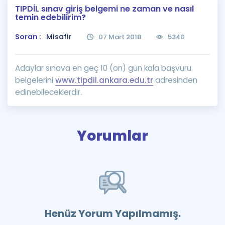
TIPDİL sınav giriş belgemi ne zaman ve nasıl
Puan Hesaplama
temin edebilirim?
Rehberlik Aracı
Soran :
Misafir
07 Mart 2018
5340
ÖSYM Sınav Takvimi
Adaylar sınava en geç 10 (on) gün kala başvuru
Kampanyalar
belgelerini
www.tipdil.ankara.edu.tr
adresinden
edinebileceklerdir.
Blog
İngilizce Gramer
Yorumlar
Henüz Yorum Yapılmamış.