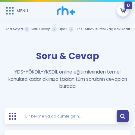
0
MENÜ
MENÜ
Üye Girişi
Ana Sayfa
Soru Cevap
Tipdil
TIPDİL Sınav süresi kaç dakikadır?
Online Dersler
Sepetin Şu An Boş.
Soru & Cevap
Çalışma Paketleri
Remzi Hoca ile seni sınava hazırlayacak onlarca eğitim seni
bekliyor!
Kitaplar ve Kaynaklar
GİRİŞ YAP
YDS-YÖKDİL-YKSDİL online eğitimlerinden temel
konulara kadar aklınıza takılan tüm soruların cevapları
Katılımcı Görüşleri
Şifremi Hatırlamıyorum
burada
ÜYE DEĞİLİM
Faydalı Araçlar
Ücretsiz Kaynaklar
Blog
İngilizce Gramer
Hakkımızda
Kariyer
Sözlük
Soru & Cevap
İletişim