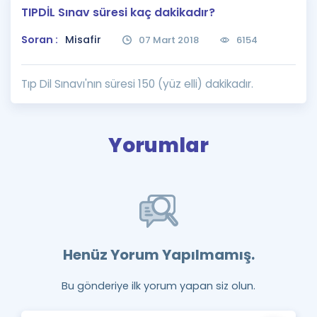
TIPDİL Sınav süresi kaç dakikadır?
Puan Hesaplama
Soran :
Misafir
07 Mart 2018
6154
Rehberlik Aracı
ÖSYM Sınav Takvimi
Tıp Dil Sınavı'nın süresi 150 (yüz elli) dakikadır.
Kampanyalar
Yorumlar
Blog
İngilizce Gramer
Henüz Yorum Yapılmamış.
Bu gönderiye ilk yorum yapan siz olun.