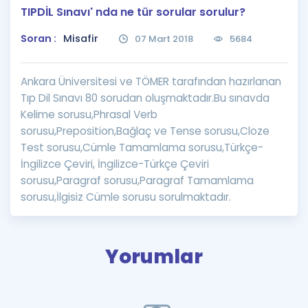
TIPDİL Sınavı' nda ne tür sorular sorulur?
Puan Hesaplama
Soran :
Misafir
07 Mart 2018
5684
Rehberlik Aracı
ÖSYM Sınav Takvimi
Ankara Üniversitesi ve TÖMER tarafından hazırlanan
Tıp Dil Sınavı 80 sorudan oluşmaktadır.Bu sınavda
Kampanyalar
Kelime sorusu,Phrasal Verb
sorusu,Preposition,Bağlaç ve Tense sorusu,Cloze
Blog
Test sorusu,Cümle Tamamlama sorusu,Türkçe-
İngilizce Çeviri, İngilizce-Türkçe Çeviri
İngilizce Gramer
sorusu,Paragraf sorusu,Paragraf Tamamlama
sorusu,İlgisiz Cümle sorusu sorulmaktadır.
Yorumlar