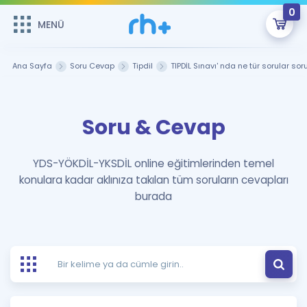
0
MENÜ
MENÜ
Üye Girişi
Ana Sayfa
Soru Cevap
Tipdil
TIPDİL Sınavı' nda ne tür sorular sor
Online Dersler
Sepetin Şu An Boş.
Soru & Cevap
Çalışma Paketleri
Remzi Hoca ile seni sınava hazırlayacak onlarca eğitim seni
bekliyor!
Kitaplar ve Kaynaklar
GİRİŞ YAP
YDS-YÖKDİL-YKSDİL online eğitimlerinden temel
konulara kadar aklınıza takılan tüm soruların cevapları
Katılımcı Görüşleri
Şifremi Hatırlamıyorum
burada
ÜYE DEĞİLİM
Faydalı Araçlar
Ücretsiz Kaynaklar
Blog
İngilizce Gramer
Hakkımızda
Kariyer
Sözlük
Soru & Cevap
İletişim