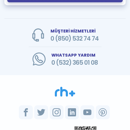
MÜŞTERİ HİZMETLERİ
0 (850) 532 74 74
WHATSAPP YARDIM
0 (532) 365 01 08