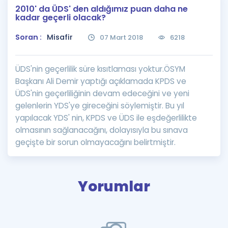
2010' da ÜDS' den aldığımız puan daha ne
Puan Hesaplama
kadar geçerli olacak?
Rehberlik Aracı
Soran :
Misafir
07 Mart 2018
6218
ÖSYM Sınav Takvimi
ÜDS'nin geçerlilik süre kısıtlaması yoktur.ÖSYM
Kampanyalar
Başkanı Ali Demir yaptığı açıklamada KPDS ve
ÜDS'nin geçerliliğinin devam edeceğini ve yeni
Blog
gelenlerin YDS'ye gireceğini söylemiştir. Bu yıl
yapılacak YDS' nin, KPDS ve ÜDS ile eşdeğerlilikte
İngilizce Gramer
olmasının sağlanacağını, dolayısıyla bu sınava
geçişte bir sorun olmayacağını belirtmiştir.
Yorumlar