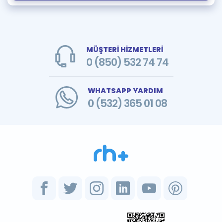
MÜŞTERİ HİZMETLERİ
0 (850) 532 74 74
WHATSAPP YARDIM
0 (532) 365 01 08