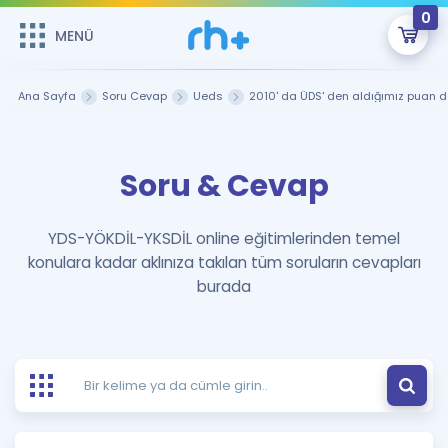
0
MENÜ
MENÜ
Üye Girişi
Ana Sayfa
Soru Cevap
Ueds
2010' da ÜDS' den aldığımız puan 
Online Dersler
Sepetin Şu An Boş.
Soru & Cevap
Çalışma Paketleri
Remzi Hoca ile seni sınava hazırlayacak onlarca eğitim seni
bekliyor!
Kitaplar ve Kaynaklar
GİRİŞ YAP
YDS-YÖKDİL-YKSDİL online eğitimlerinden temel
konulara kadar aklınıza takılan tüm soruların cevapları
Katılımcı Görüşleri
Şifremi Hatırlamıyorum
burada
ÜYE DEĞİLİM
Faydalı Araçlar
Ücretsiz Kaynaklar
Blog
İngilizce Gramer
Hakkımızda
Kariyer
Sözlük
Soru & Cevap
İletişim