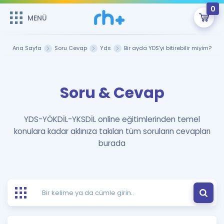
0
MENÜ
MENÜ
Üye Girişi
Ana Sayfa
Soru Cevap
Yds
Bir ayda YDS'yi bitirebilir miyim?
Online Dersler
Sepetin Şu An Boş.
Soru & Cevap
Çalışma Paketleri
Remzi Hoca ile seni sınava hazırlayacak onlarca eğitim seni
bekliyor!
Kitaplar ve Kaynaklar
GİRİŞ YAP
YDS-YÖKDİL-YKSDİL online eğitimlerinden temel
konulara kadar aklınıza takılan tüm soruların cevapları
Katılımcı Görüşleri
Şifremi Hatırlamıyorum
burada
ÜYE DEĞİLİM
Faydalı Araçlar
Ücretsiz Kaynaklar
Blog
İngilizce Gramer
Hakkımızda
Kariyer
Sözlük
Soru & Cevap
İletişim