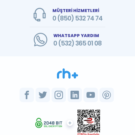
MÜŞTERİ HİZMETLERİ
0 (850) 532 74 74
WHATSAPP YARDIM
0 (532) 365 01 08