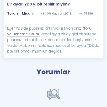
Bir ayda YDS'yi bitirebilir miyim?
Puan Hesaplama
Soran :
Misafir
09 Haziran 2018
15396
Rehberlik Aracı
ÖSYM Sınav Takvimi
Eğer YDS'de puanınızı artırmak istiyorsanız
Soru
ve Deneme Grubu
aracılığıyla bir ay gibi bir sürede
Kampanyalar
puanınızı artırabilirsiniz. Ancak sıfırdan başlıyorsanız
ya da eksikleriniz fazla ise maalesef bir ayda YDS'de
Blog
başarılı olmak mümkün değildir.
İngilizce Gramer
Yorumlar