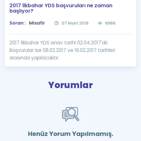
2017 İlkbahar YDS başvuruları ne zaman
Puan Hesaplama
başlıyor?
Rehberlik Aracı
Soran :
Misafir
07 Mart 2018
6968
ÖSYM Sınav Takvimi
2017 İlkbahar YDS sınav tarihi 02.04.2017'dir.
Kampanyalar
Başvurular ise 08.02.2017 ve 16.02.2017 tarihleri
arasında yapılacaktır.
Blog
İngilizce Gramer
Yorumlar
Henüz Yorum Yapılmamış.