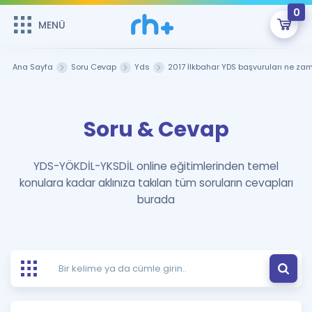
0
MENÜ
MENÜ
Üye Girişi
Ana Sayfa
Soru Cevap
Yds
2017 İlkbahar YDS başvuruları ne za
Online Dersler
Sepetin Şu An Boş.
Soru & Cevap
Çalışma Paketleri
Remzi Hoca ile seni sınava hazırlayacak onlarca eğitim seni
bekliyor!
Kitaplar ve Kaynaklar
GİRİŞ YAP
YDS-YÖKDİL-YKSDİL online eğitimlerinden temel
konulara kadar aklınıza takılan tüm soruların cevapları
Katılımcı Görüşleri
Şifremi Hatırlamıyorum
burada
ÜYE DEĞİLİM
Faydalı Araçlar
Ücretsiz Kaynaklar
Blog
İngilizce Gramer
Hakkımızda
Kariyer
Sözlük
Soru & Cevap
İletişim