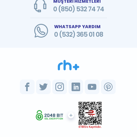
MÜŞTERİ HİZMETLERİ
0 (850) 532 74 74
WHATSAPP YARDIM
0 (532) 365 01 08