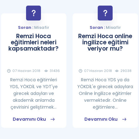
Soran :
Misafir
Soran :
Misafir
Remzi Hoca
Remzi Hoca online
eğitimleri neleri
İngilizce eğitimi
kapsamaktadır?
veriyor mu?
07 Haziran 2018
31436
07 Haziran 2018
29038
Remzi Hoca eğitimleri
Remzi Hoca YDS ya da
YDS, YÖKDİL ve YDT'ye
YÖKDİL'e girecek adaylara
girecek adayları ve
Online İngilizce eğitimler
akademik anlamda
vermektedir. Online
çevirisini geliştirmek...
eğitimlere...
Devamını Oku
Devamını Oku