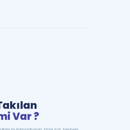
Takılan
mi Var ?
abını bulamadıysan, bize sor, hemen