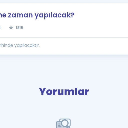
Kampanyalar
 ne zaman yapılacak?
Eğitim ve Kitaplar
Blog
8
1815
YDS - YÖKDİL Tüm S
İngilizce Gram
ihinde yapılacaktır.
İngilizce Gramer
Yorumlar