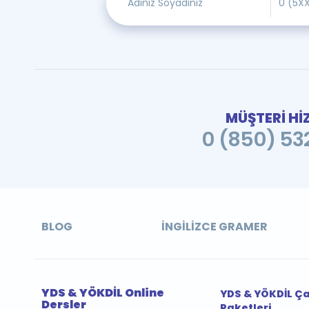
MÜŞTERİ Hİ
0 (850) 532
BLOG
İNGILIZCE GRAMER
YDS & YÖKDİL Online
YDS & YÖKDİL Ç
Dersler
Paketleri