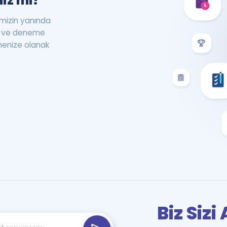
iz mi?
rimizin yanında
st ve deneme
menize olanak
Biz Siz