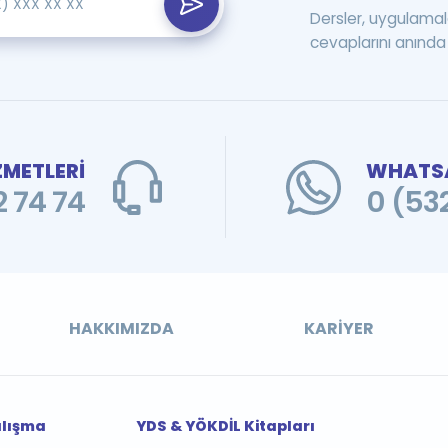
Dersler, uygulamal
cevaplarını anında 
ZMETLERİ
WHATSA
 74 74
0 (53
HAKKIMIZDA
KARIYER
alışma
YDS & YÖKDİL Kitapları