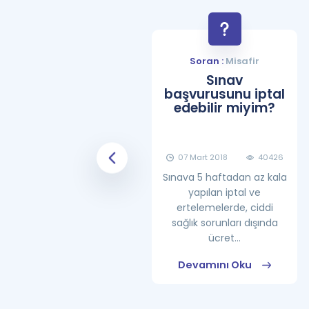
Soran :
Misafir
Soran :
Misafir
YDS Çalışma
Sınav
Programı Nasıl
başvurusunu iptal
Olmalıdır?
edebilir miyim?
08 Haziran 2018
25862
07 Mart 2018
40426
Sınava 5 haftadan az kala
yapılan iptal ve
ertelemelerde, ciddi
sağlık sorunları dışında
ücret...
Devamını Oku
Devamını Oku