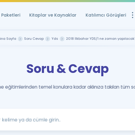
Paketleri
Kitaplar ve Kaynaklar
Katılımcı Görüşleri
Ücretsiz Kayna
Ana Sayfa
Soru Cevap
Yds
2018 İlkbahar YDS/1 ne zaman yapılacak
YDS ve YÖKDİL içi
Sözlük
Soru & Cevap
İngilizce Sınavları
Puan Hesapla
 eğitimlerinden temel konulara kadar aklınıza takılan tüm s
YDS ve YÖKDİL P
Remz
Rehberlik Aracı
YDS ve YÖKDİL'e H
ÖSYM Sınav Ta
Tüm ÖSYM Sınavl