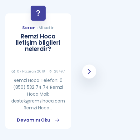
Soran :
Misafir
Soran :
Misafir
Remzi Hoca
YDS Çalışma
iletişim bilgileri
Programı Nasıl
nelerdir?
Olmalıdır?
07 Haziran 2018
28497
08 Haziran 2018
25862
Remzi Hoca Telefon: 0
(850) 532 74 74 Remzi
Hoca Mail:
destek@remzihoca.com
Remzi Hoca...
Devamını Oku
Devamını Oku