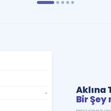
Aklına 
Bir Şey 
Henüz sorunun cev