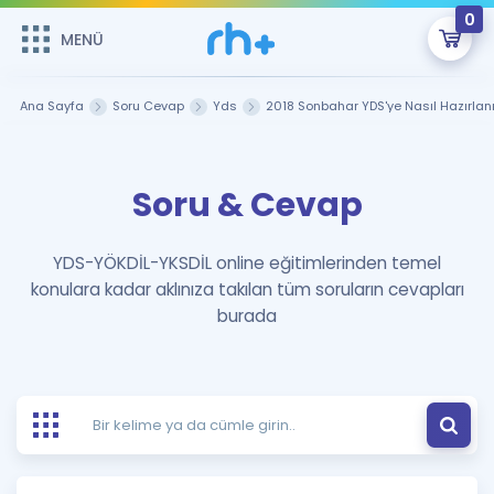
0
MENÜ
MENÜ
Üye Girişi
Ana Sayfa
Soru Cevap
Yds
2018 Sonbahar YDS'ye Nasıl Hazırlan
Online Dersler
Sepetin Şu An Boş.
Soru & Cevap
Çalışma Paketleri
Remzi Hoca ile seni sınava hazırlayacak onlarca eğitim seni
bekliyor!
Kitaplar ve Kaynaklar
GİRİŞ YAP
YDS-YÖKDİL-YKSDİL online eğitimlerinden temel
konulara kadar aklınıza takılan tüm soruların cevapları
Katılımcı Görüşleri
Şifremi Hatırlamıyorum
burada
ÜYE DEĞİLİM
Faydalı Araçlar
Ücretsiz Kaynaklar
Blog
İngilizce Gramer
Hakkımızda
Kariyer
Sözlük
Soru & Cevap
İletişim