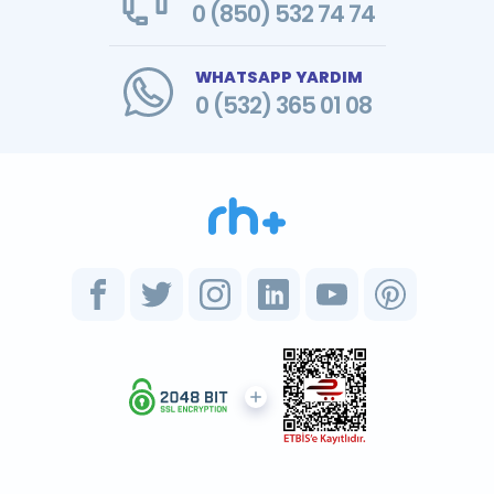
0 (850) 532 74 74
WHATSAPP YARDIM
0 (532) 365 01 08