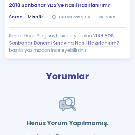
2018 Sonbahar YDS'ye Nasıl Hazırlanırım?
Puan Hesaplama
Soran :
Misafir
08 Haziran 2018
2409
Rehberlik Aracı
ÖSYM Sınav Takvimi
Remzi Hoca Blog sayfasında yer alan
2018 YDS
Sonbahar Dönemi Sınavına Nasıl Hazırlanırım?
Kampanyalar
başlıklı yazımızdan inceleyebilirsiniz.
Blog
İngilizce Gramer
Yorumlar
Henüz Yorum Yapılmamış.