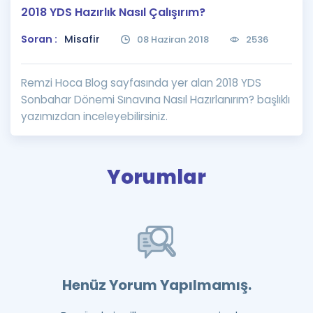
2018 YDS Hazırlık Nasıl Çalışırım?
Puan Hesaplama
Soran :
Misafir
08 Haziran 2018
2536
Rehberlik Aracı
ÖSYM Sınav Takvimi
Remzi Hoca Blog sayfasında yer alan 2018 YDS
Sonbahar Dönemi Sınavına Nasıl Hazırlanırım? başlıklı
Kampanyalar
yazımızdan inceleyebilirsiniz.
Blog
İngilizce Gramer
Yorumlar
Henüz Yorum Yapılmamış.