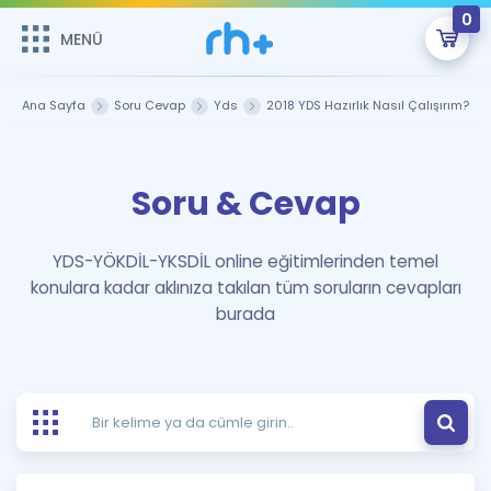
0
MENÜ
MENÜ
Üye Girişi
Ana Sayfa
Soru Cevap
Yds
2018 YDS Hazırlık Nasıl Çalışırım?
Online Dersler
Sepetin Şu An Boş.
Soru & Cevap
Çalışma Paketleri
Remzi Hoca ile seni sınava hazırlayacak onlarca eğitim seni
bekliyor!
Kitaplar ve Kaynaklar
GİRİŞ YAP
YDS-YÖKDİL-YKSDİL online eğitimlerinden temel
konulara kadar aklınıza takılan tüm soruların cevapları
Katılımcı Görüşleri
Şifremi Hatırlamıyorum
burada
ÜYE DEĞİLİM
Faydalı Araçlar
Ücretsiz Kaynaklar
Blog
İngilizce Gramer
Hakkımızda
Kariyer
Sözlük
Soru & Cevap
İletişim