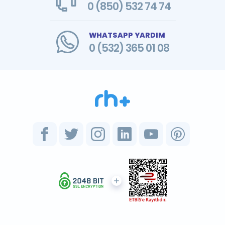
0 (850) 532 74 74
WHATSAPP YARDIM
0 (532) 365 01 08