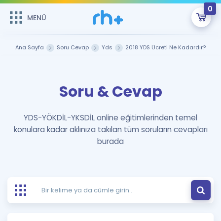
0
MENÜ
MENÜ
Üye Girişi
Ana Sayfa
Soru Cevap
Yds
2018 YDS Ücreti Ne Kadardır?
Online Dersler
Sepetin Şu An Boş.
Soru & Cevap
Çalışma Paketleri
Remzi Hoca ile seni sınava hazırlayacak onlarca eğitim seni
bekliyor!
Kitaplar ve Kaynaklar
GİRİŞ YAP
YDS-YÖKDİL-YKSDİL online eğitimlerinden temel
konulara kadar aklınıza takılan tüm soruların cevapları
Katılımcı Görüşleri
Şifremi Hatırlamıyorum
burada
ÜYE DEĞİLİM
Faydalı Araçlar
Ücretsiz Kaynaklar
Blog
İngilizce Gramer
Hakkımızda
Kariyer
Sözlük
Soru & Cevap
İletişim