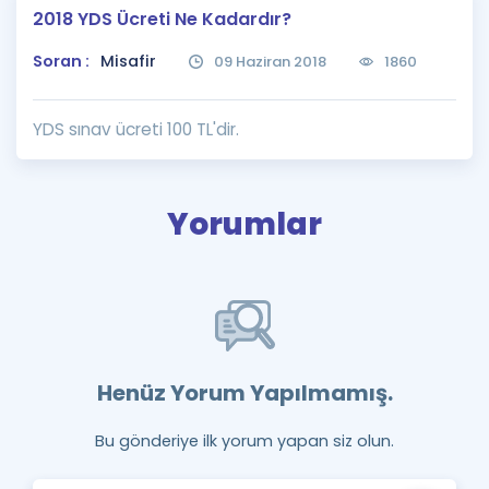
2018 YDS Ücreti Ne Kadardır?
Puan Hesaplama
Soran :
Misafir
09 Haziran 2018
1860
Rehberlik Aracı
ÖSYM Sınav Takvimi
YDS sınav ücreti 100 TL'dir.
Kampanyalar
Yorumlar
Blog
İngilizce Gramer
Henüz Yorum Yapılmamış.
Bu gönderiye ilk yorum yapan siz olun.