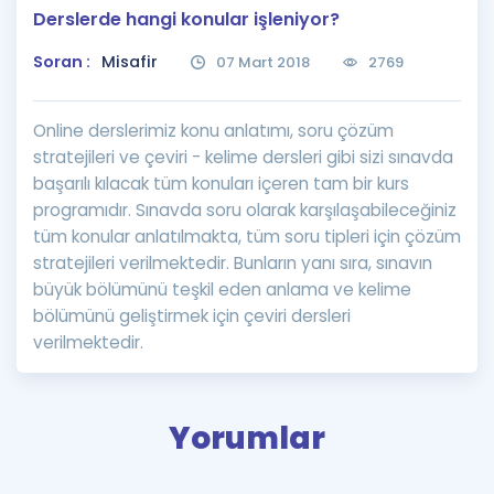
Derslerde hangi konular işleniyor?
Puan Hesaplama
Soran :
Misafir
07 Mart 2018
2769
Rehberlik Aracı
ÖSYM Sınav Takvimi
Online derslerimiz konu anlatımı, soru çözüm
stratejileri ve çeviri - kelime dersleri gibi sizi sınavda
Kampanyalar
başarılı kılacak tüm konuları içeren tam bir kurs
programıdır. Sınavda soru olarak karşılaşabileceğiniz
Blog
tüm konular anlatılmakta, tüm soru tipleri için çözüm
stratejileri verilmektedir. Bunların yanı sıra, sınavın
İngilizce Gramer
büyük bölümünü teşkil eden anlama ve kelime
bölümünü geliştirmek için çeviri dersleri
verilmektedir.
Yorumlar