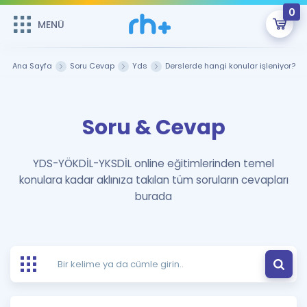
0
MENÜ
MENÜ
Üye Girişi
Ana Sayfa
Soru Cevap
Yds
Derslerde hangi konular işleniyor?
Online Dersler
Sepetin Şu An Boş.
Soru & Cevap
Çalışma Paketleri
Remzi Hoca ile seni sınava hazırlayacak onlarca eğitim seni
bekliyor!
Kitaplar ve Kaynaklar
GİRİŞ YAP
YDS-YÖKDİL-YKSDİL online eğitimlerinden temel
konulara kadar aklınıza takılan tüm soruların cevapları
Katılımcı Görüşleri
Şifremi Hatırlamıyorum
burada
ÜYE DEĞİLİM
Faydalı Araçlar
Ücretsiz Kaynaklar
Blog
İngilizce Gramer
Hakkımızda
Kariyer
Sözlük
Soru & Cevap
İletişim