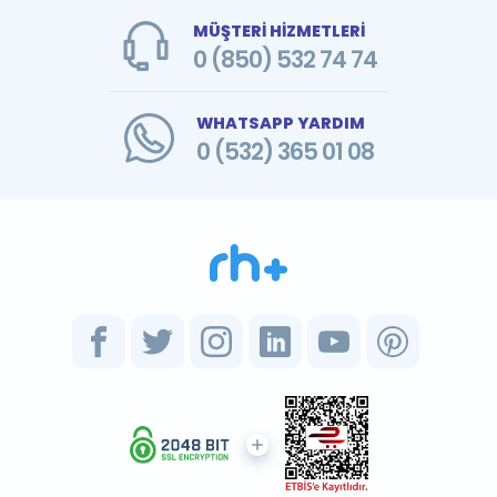
MÜŞTERİ HİZMETLERİ
0 (850) 532 74 74
WHATSAPP YARDIM
0 (532) 365 01 08