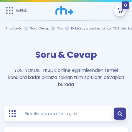
0
MENÜ
MENÜ
Üye Girişi
Ana Sayfa
Soru Cevap
Yds
Doktoraya başlamak için YDS' den k
Online Dersler
Sepetin Şu An Boş.
Soru & Cevap
Çalışma Paketleri
Remzi Hoca ile seni sınava hazırlayacak onlarca eğitim seni
bekliyor!
Kitaplar ve Kaynaklar
GİRİŞ YAP
YDS-YÖKDİL-YKSDİL online eğitimlerinden temel
konulara kadar aklınıza takılan tüm soruların cevapları
Katılımcı Görüşleri
Şifremi Hatırlamıyorum
burada
ÜYE DEĞİLİM
Faydalı Araçlar
Ücretsiz Kaynaklar
Blog
İngilizce Gramer
Hakkımızda
Kariyer
Sözlük
Soru & Cevap
İletişim