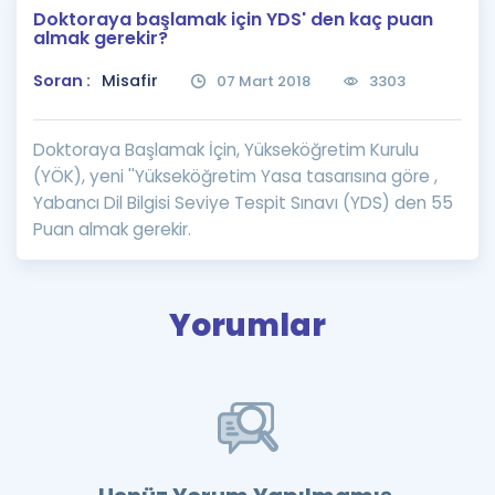
Doktoraya başlamak için YDS' den kaç puan
Puan Hesaplama
almak gerekir?
Rehberlik Aracı
Soran :
Misafir
07 Mart 2018
3303
ÖSYM Sınav Takvimi
Doktoraya Başlamak İçin, Yükseköğretim Kurulu
Kampanyalar
(YÖK), yeni ''Yükseköğretim Yasa tasarısına göre ,
Yabancı Dil Bilgisi Seviye Tespit Sınavı (YDS) den 55
Blog
Puan almak gerekir.
İngilizce Gramer
Yorumlar