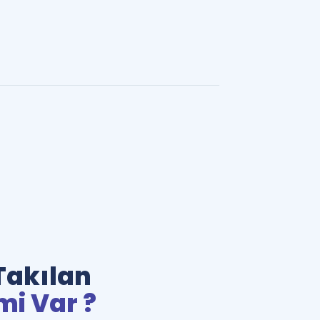
Takılan
mi Var ?