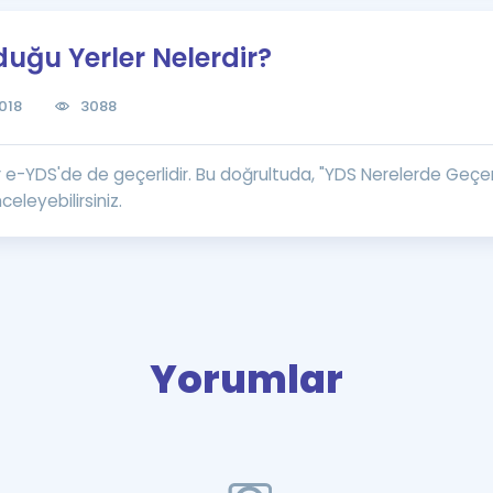
Kampanyalar
duğu Yerler Nelerdir?
Eğitim ve Kitaplar
Blog
018
3088
YDS - YÖKDİL Tüm S
İngilizce Gram
 e-YDS'de de geçerlidir. Bu doğrultuda, "YDS Nerelerde Geçerli
İngilizce Gramer
celeyebilirsiniz.
Yorumlar