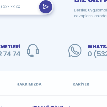
Dersler, uygulamal
cevaplarını anında 
ZMETLERİ
WHATSA
 74 74
0 (53
HAKKIMIZDA
KARIYER