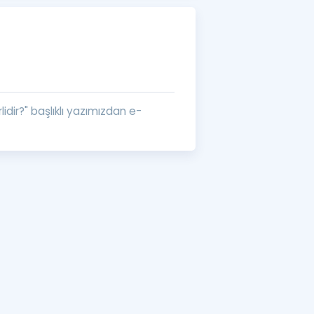
a Özel Fırsatlar
ınavlarla İlgili Haberler
er
dir?" başlıklı yazımızdan e-
 ve Konu Anlatımı