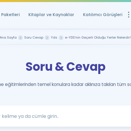
Paketleri
Kitaplar ve Kaynaklar
Katılımcı Görüşleri
Ücretsiz Kayna
Ana Sayfa
Soru Cevap
Yds
e-YDS'nin Geçerli Olduğu Yerler Nelerdir
YDS ve YÖKDİL içi
Sözlük
Soru & Cevap
İngilizce Sınavları
Puan Hesapla
 eğitimlerinden temel konulara kadar aklınıza takılan tüm s
YDS ve YÖKDİL P
Remz
Rehberlik Aracı
YDS ve YÖKDİL'e H
ÖSYM Sınav Ta
Tüm ÖSYM Sınavl