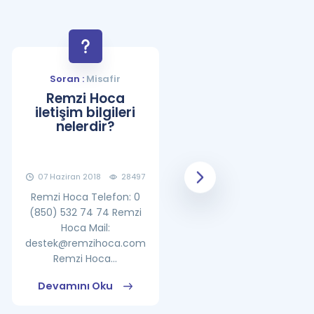
Soran :
Misafir
Soran :
Misafir
Remzi Hoca
YDS Çalışma
iletişim bilgileri
Programı Nasıl
nelerdir?
Olmalıdır?
07 Haziran 2018
28497
08 Haziran 2018
25862
Remzi Hoca Telefon: 0
(850) 532 74 74 Remzi
Hoca Mail:
destek@remzihoca.com
Remzi Hoca...
Devamını Oku
Devamını Oku