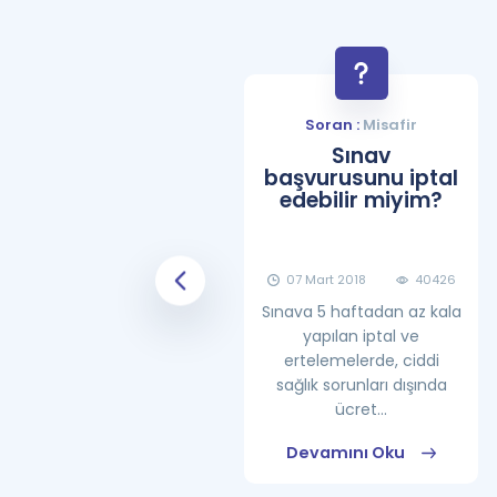
Soran :
Misafir
Soran :
Misafir
YDS Çalışma
Sınav
Programı Nasıl
başvurusunu iptal
Olmalıdır?
edebilir miyim?
08 Haziran 2018
25862
07 Mart 2018
40426
Sınava 5 haftadan az kala
yapılan iptal ve
ertelemelerde, ciddi
sağlık sorunları dışında
ücret...
Devamını Oku
Devamını Oku