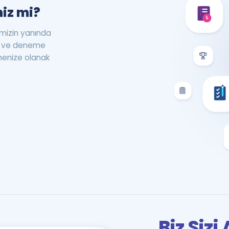
iz mi?
rimizin yanında
st ve deneme
menize olanak
Biz Siz