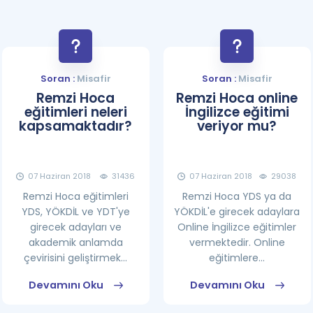
Soran :
Misafir
Soran :
Misafir
Remzi Hoca
Remzi Hoca online
eğitimleri neleri
İngilizce eğitimi
kapsamaktadır?
veriyor mu?
07 Haziran 2018
31436
07 Haziran 2018
29038
Remzi Hoca eğitimleri
Remzi Hoca YDS ya da
YDS, YÖKDİL ve YDT'ye
YÖKDİL'e girecek adaylara
girecek adayları ve
Online İngilizce eğitimler
akademik anlamda
vermektedir. Online
çevirisini geliştirmek...
eğitimlere...
Devamını Oku
Devamını Oku