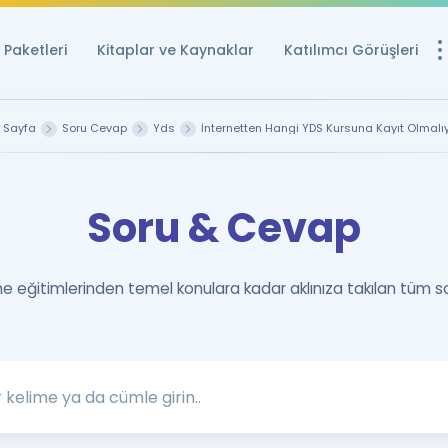
Paketleri
Kitaplar ve Kaynaklar
Katılımcı Görüşleri
Ücretsiz Kayna
 Sayfa
Soru Cevap
Yds
İnternetten Hangi YDS Kursuna Kayıt Olmalı
YDS ve YÖKDİL içi
Sözlük
Soru & Cevap
İngilizce Sınavları
Puan Hesapla
 eğitimlerinden temel konulara kadar aklınıza takılan tüm s
YDS ve YÖKDİL P
Remz
Rehberlik Aracı
YDS ve YÖKDİL'e H
ÖSYM Sınav Ta
Tüm ÖSYM Sınavl