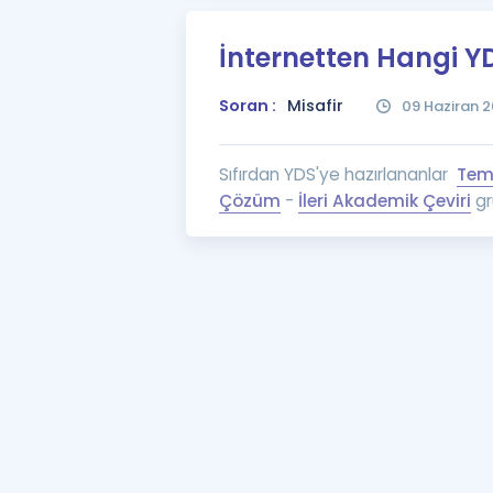
İnternetten Hangi Y
Soran :
Misafir
09 Haziran 2
Sıfırdan YDS'ye hazırlananlar
Tem
Çözüm
-
İleri Akademik Çeviri
gru