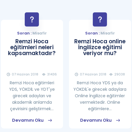
Soran :
Misafir
Soran :
Misafir
Remzi Hoca
Remzi Hoca online
eğitimleri neleri
İngilizce eğitimi
kapsamaktadır?
veriyor mu?
07 Haziran 2018
31436
07 Haziran 2018
29038
Remzi Hoca eğitimleri
Remzi Hoca YDS ya da
YDS, YÖKDİL ve YDT'ye
YÖKDİL'e girecek adaylara
girecek adayları ve
Online İngilizce eğitimler
akademik anlamda
vermektedir. Online
çevirisini geliştirmek...
eğitimlere...
Devamını Oku
Devamını Oku