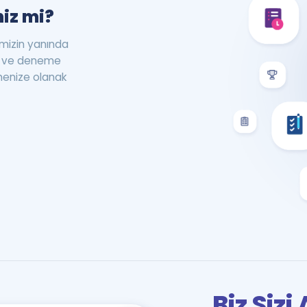
iz mi?
rimizin yanında
st ve deneme
menize olanak
Biz Siz