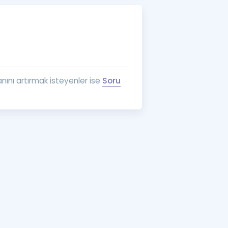
a Özel Fırsatlar
ınavlarla İlgili Haberler
er
nını artırmak isteyenler ise
Soru
 ve Konu Anlatımı