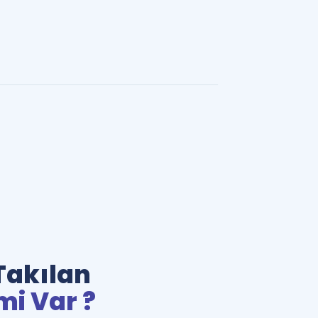
Takılan
mi Var ?