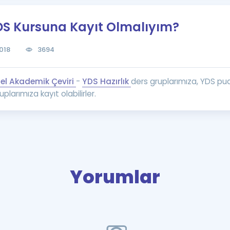
Kampanyalar
DS Kursuna Kayıt Olmalıyım?
Eğitim ve Kitaplar
Blog
018
3694
YDS - YÖKDİL Tüm S
İngilizce Gram
el Akademik Çeviri
-
YDS Hazırlık
ders gruplarımıza, YDS pua
İngilizce Gramer
plarımıza kayıt olabilirler.
Yorumlar