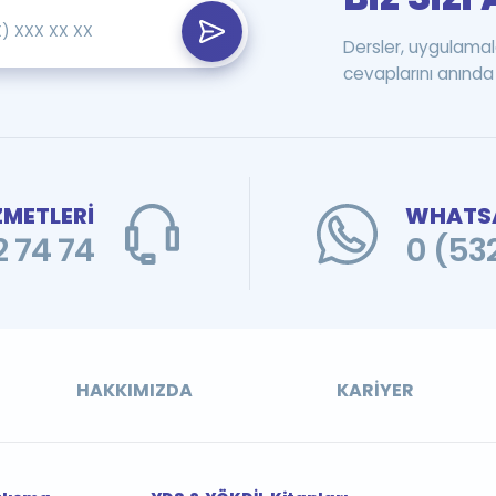
Dersler, uygulamal
cevaplarını anında 
ZMETLERİ
WHATSA
 74 74
0 (53
HAKKIMIZDA
KARIYER