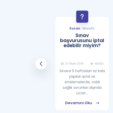
Soran :
Misafir
Soran :
Misafir
YDS Çalışma
Sınav
Programı Nasıl
başvurusunu iptal
Olmalıdır?
edebilir miyim?
08 Haziran 2018
25861
07 Mart 2018
40423
Sınava 5 haftadan az kala
yapılan iptal ve
ertelemelerde, ciddi
sağlık sorunları dışında
ücret...
Devamını Oku
Devamını Oku