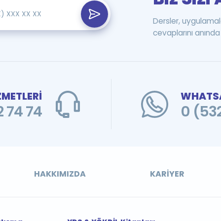
Dersler, uygulamal
cevaplarını anında 
ZMETLERİ
WHATSA
 74 74
0 (53
HAKKIMIZDA
KARIYER