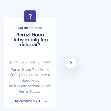
Soran :
Misafir
Soran :
Misafir
Remzi Hoca
YDS Çalışma
iletişim bilgileri
Programı Nasıl
nelerdir?
Olmalıdır?
07 Haziran 2018
28495
08 Haziran 2018
25861
Remzi Hoca Telefon: 0
(850) 532 74 74 Remzi
Hoca Mail:
destek@remzihoca.com
Remzi Hoca...
Devamını Oku
Devamını Oku