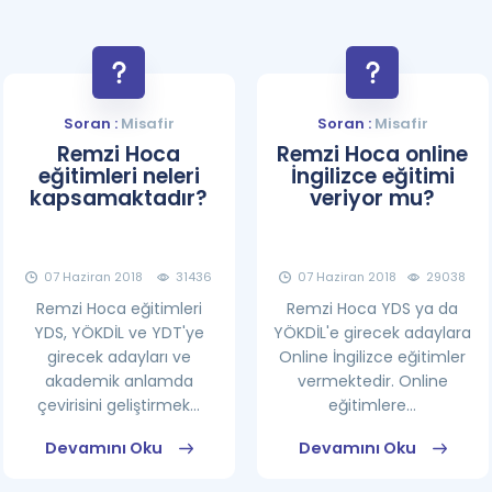
Soran :
Misafir
Soran :
Misafir
Remzi Hoca
Remzi Hoca online
eğitimleri neleri
İngilizce eğitimi
kapsamaktadır?
veriyor mu?
07 Haziran 2018
31436
07 Haziran 2018
29038
Remzi Hoca eğitimleri
Remzi Hoca YDS ya da
YDS, YÖKDİL ve YDT'ye
YÖKDİL'e girecek adaylara
girecek adayları ve
Online İngilizce eğitimler
akademik anlamda
vermektedir. Online
çevirisini geliştirmek...
eğitimlere...
Devamını Oku
Devamını Oku