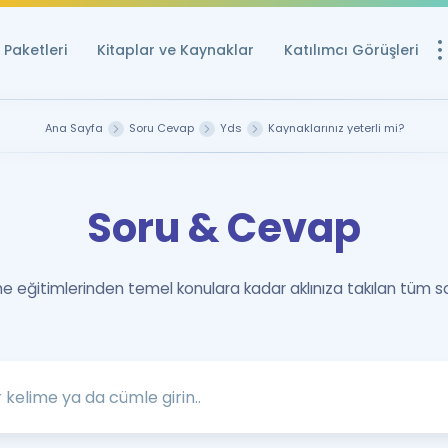
Paketleri
Kitaplar ve Kaynaklar
Katılımcı Görüşleri
Ücretsiz Kayna
Ana Sayfa
Soru Cevap
Yds
Kaynaklarınız yeterli mi?
YDS ve YÖKDİL içi
Sözlük
Soru & Cevap
İngilizce Sınavları
Puan Hesapla
 eğitimlerinden temel konulara kadar aklınıza takılan tüm s
YDS ve YÖKDİL P
Remz
Rehberlik Aracı
YDS ve YÖKDİL'e H
ÖSYM Sınav Ta
Tüm ÖSYM Sınavl