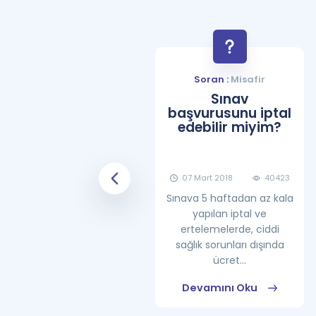
Soran :
Misafir
Soran :
Misafir
YDS Çalışma
Sınav
Programı Nasıl
başvurusunu iptal
Olmalıdır?
edebilir miyim?
08 Haziran 2018
25861
07 Mart 2018
40423
Sınava 5 haftadan az kala
yapılan iptal ve
ertelemelerde, ciddi
sağlık sorunları dışında
ücret...
Devamını Oku
Devamını Oku