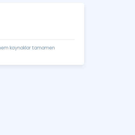
a Özel Fırsatlar
ınavlarla İlgili Haberler
er
r dönem kaynaklar tamamen
 ve Konu Anlatımı