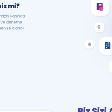
iz mi?
rimizin yanında
st ve deneme
menize olanak
Biz Siz