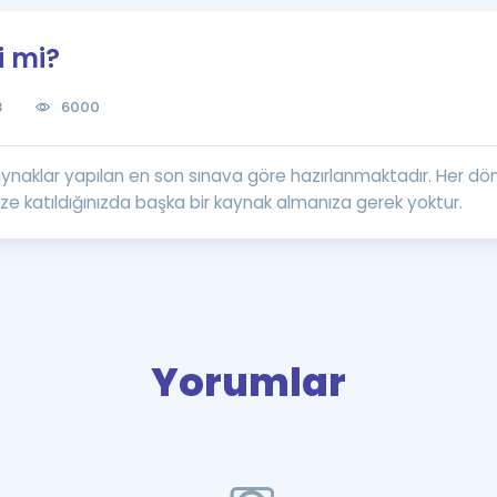
Kampanyalar
i mi?
Eğitim ve Kitaplar
Blog
8
6000
YDS - YÖKDİL Tüm S
İngilizce Gram
z kaynaklar yapılan en son sınava göre hazırlanmaktadır. He
İngilizce Gramer
ze katıldığınızda başka bir kaynak almanıza gerek yoktur.
Yorumlar