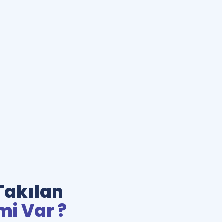
Takılan
mi Var ?