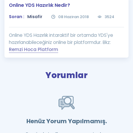
Online YDS Hazırlık Nedir?
Puan Hesaplama
Soran :
Misafir
08 Haziran 2018
3524
Rehberlik Aracı
ÖSYM Sınav Takvimi
Online YDS Hazırlık intaraktif bir ortamda YDS'ye
hazırlanabileceğiniz online bir platformdur. Bkz:
Kampanyalar
Remzi Hoca Platform
Blog
İngilizce Gramer
Yorumlar
Henüz Yorum Yapılmamış.