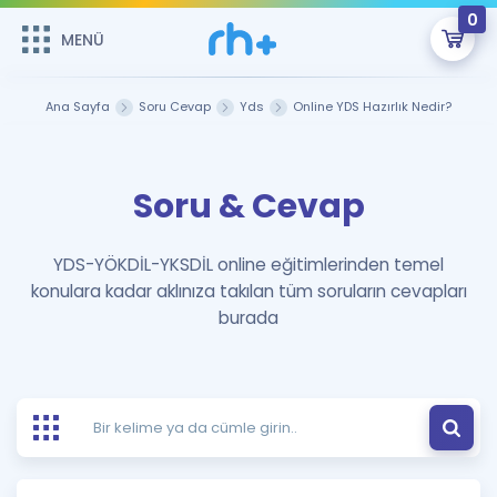
0
MENÜ
MENÜ
Üye Girişi
Ana Sayfa
Soru Cevap
Yds
Online YDS Hazırlık Nedir?
Online Dersler
Sepetin Şu An Boş.
Soru & Cevap
Çalışma Paketleri
Remzi Hoca ile seni sınava hazırlayacak onlarca eğitim seni
bekliyor!
Kitaplar ve Kaynaklar
GİRİŞ YAP
YDS-YÖKDİL-YKSDİL online eğitimlerinden temel
konulara kadar aklınıza takılan tüm soruların cevapları
Katılımcı Görüşleri
Şifremi Hatırlamıyorum
burada
ÜYE DEĞİLİM
Faydalı Araçlar
Ücretsiz Kaynaklar
Blog
İngilizce Gramer
Hakkımızda
Kariyer
Sözlük
Soru & Cevap
İletişim