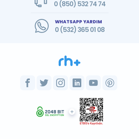
0 (850) 532 74 74
WHATSAPP YARDIM
0 (532) 365 01 08