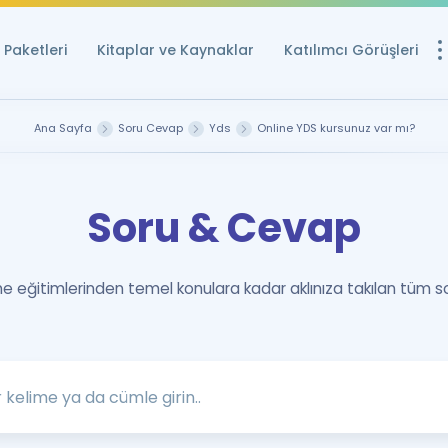
Paketleri
Kitaplar ve Kaynaklar
Katılımcı Görüşleri
Ücretsiz Kayna
Ana Sayfa
Soru Cevap
Yds
Online YDS kursunuz var mı?
YDS ve YÖKDİL içi
Sözlük
Soru & Cevap
İngilizce Sınavları
Puan Hesapla
 eğitimlerinden temel konulara kadar aklınıza takılan tüm s
YDS ve YÖKDİL P
Remz
Rehberlik Aracı
YDS ve YÖKDİL'e H
ÖSYM Sınav Ta
Tüm ÖSYM Sınavl