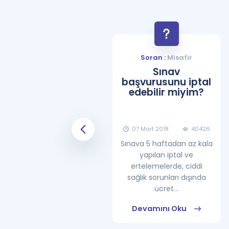
Soran :
Misafir
Soran :
Misafir
YDS Çalışma
Sınav
Programı Nasıl
başvurusunu iptal
Olmalıdır?
edebilir miyim?
08 Haziran 2018
25862
07 Mart 2018
40426
Sınava 5 haftadan az kala
yapılan iptal ve
ertelemelerde, ciddi
sağlık sorunları dışında
ücret...
Devamını Oku
Devamını Oku