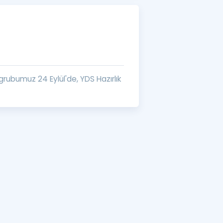
a Özel Fırsatlar
ınavlarla İlgili Haberler
er
 grubumuz 24 Eylül'de, YDS Hazırlık
 ve Konu Anlatımı