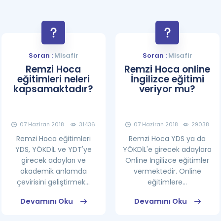
Soran :
Misafir
Soran :
Misafir
Remzi Hoca
Remzi Hoca online
eğitimleri neleri
İngilizce eğitimi
kapsamaktadır?
veriyor mu?
07 Haziran 2018
31436
07 Haziran 2018
29038
Remzi Hoca eğitimleri
Remzi Hoca YDS ya da
YDS, YÖKDİL ve YDT'ye
YÖKDİL'e girecek adaylara
girecek adayları ve
Online İngilizce eğitimler
akademik anlamda
vermektedir. Online
çevirisini geliştirmek...
eğitimlere...
Devamını Oku
Devamını Oku