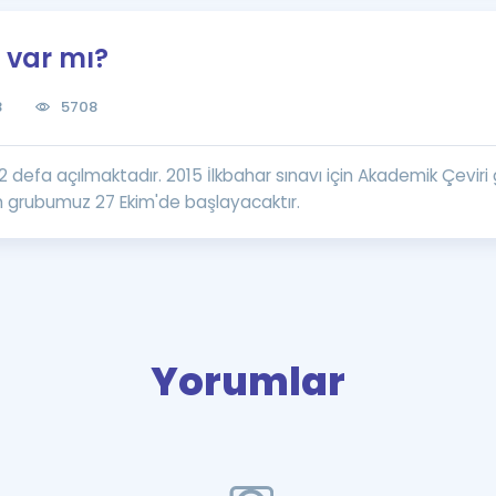
Kampanyalar
 var mı?
Eğitim ve Kitaplar
Blog
8
5708
YDS - YÖKDİL Tüm S
İngilizce Gram
2 defa açılmaktadır. 2015 İlkbahar sınavı için Akademik Çeviri
İngilizce Gramer
 grubumuz 27 Ekim'de başlayacaktır.
Yorumlar