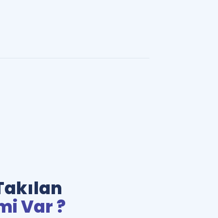
Takılan
mi Var ?