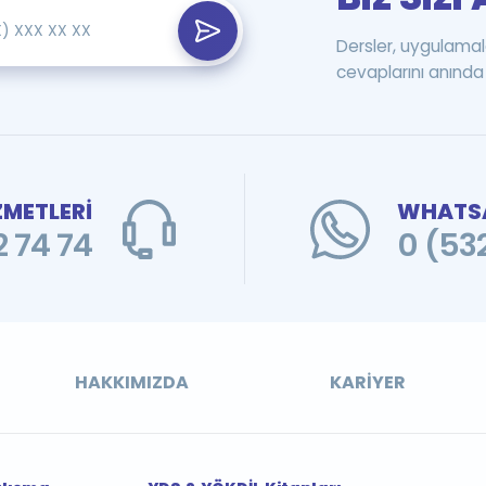
Dersler, uygulamal
cevaplarını anında 
ZMETLERİ
WHATSA
 74 74
0 (53
HAKKIMIZDA
KARIYER