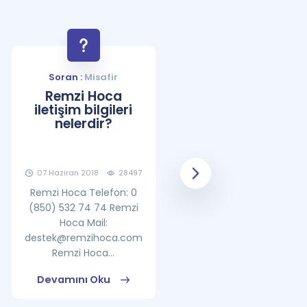
Soran :
Misafir
Soran :
Misafir
Remzi Hoca
YDS Çalışma
iletişim bilgileri
Programı Nasıl
nelerdir?
Olmalıdır?
07 Haziran 2018
28497
08 Haziran 2018
25862
Remzi Hoca Telefon: 0
(850) 532 74 74 Remzi
Hoca Mail:
destek@remzihoca.com
Remzi Hoca...
Devamını Oku
Devamını Oku