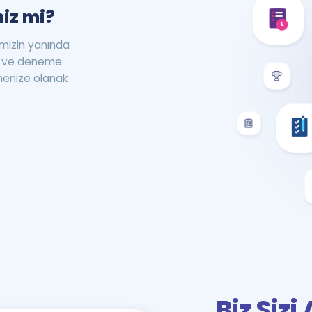
iz mi?
rimizin yanında
st ve deneme
menize olanak
Biz Siz