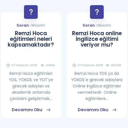
Soran :
Misafir
Soran :
Misafir
Remzi Hoca
Remzi Hoca online
eğitimleri neleri
İngilizce eğitimi
kapsamaktadır?
veriyor mu?
07 Haziran 2018
31436
07 Haziran 2018
29038
Remzi Hoca eğitimleri
Remzi Hoca YDS ya da
YDS, YÖKDİL ve YDT'ye
YÖKDİL'e girecek adaylara
girecek adayları ve
Online İngilizce eğitimler
akademik anlamda
vermektedir. Online
çevirisini geliştirmek...
eğitimlere...
Devamını Oku
Devamını Oku