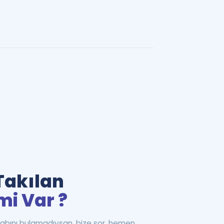
Takılan
mi Var ?
abını bulamadıysan, bize sor, hemen