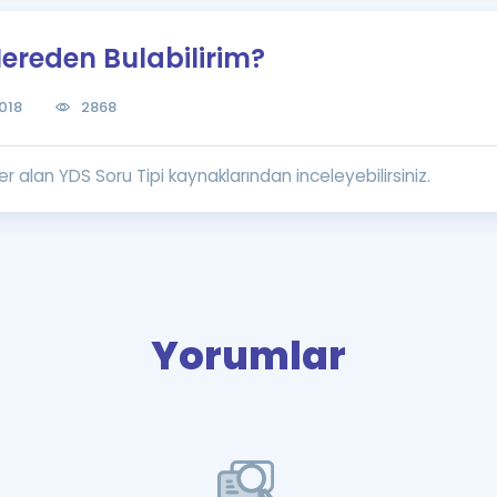
Kampanyalar
Nereden Bulabilirim?
Eğitim ve Kitaplar
Blog
018
2868
YDS - YÖKDİL Tüm S
İngilizce Gram
 alan YDS Soru Tipi kaynaklarından inceleyebilirsiniz.
İngilizce Gramer
Yorumlar