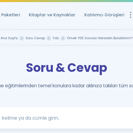
Paketleri
Kitaplar ve Kaynaklar
Katılımcı Görüşleri
Ücretsiz Kayna
Ana Sayfa
Soru Cevap
Yds
Örnek YDS Soruları Nereden Bulabilirim?
YDS ve YÖKDİL içi
Sözlük
Soru & Cevap
İngilizce Sınavları
Puan Hesapla
 eğitimlerinden temel konulara kadar aklınıza takılan tüm s
YDS ve YÖKDİL P
Remz
Rehberlik Aracı
YDS ve YÖKDİL'e H
ÖSYM Sınav Ta
Tüm ÖSYM Sınavl