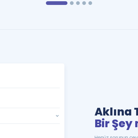
Aklına 
Bir Şey 
Henüz sorunun cev