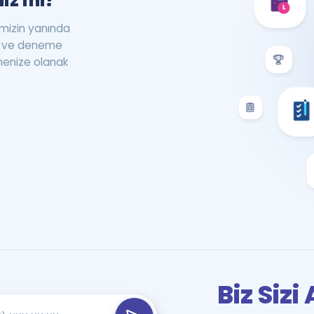
iz mi?
rimizin yanında
st ve deneme
menize olanak
Biz Siz