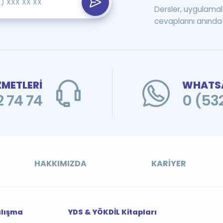
Dersler, uygulamal
cevaplarını anında 
ZMETLERİ
WHATSA
 74 74
0 (53
HAKKIMIZDA
KARIYER
alışma
YDS & YÖKDİL Kitapları