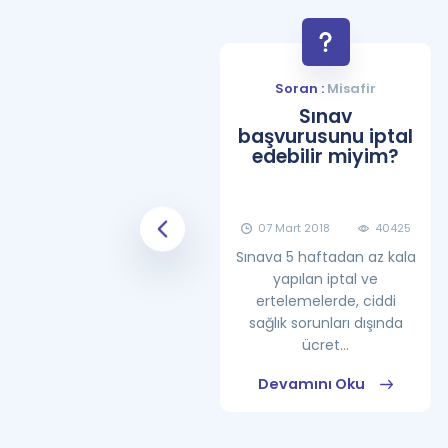
Soran :
Misafir
Soran :
Misafir
YDS Çalışma
Sınav
Programı Nasıl
başvurusunu iptal
Olmalıdır?
edebilir miyim?
08 Haziran 2018
25861
07 Mart 2018
40425
Sınava 5 haftadan az kala
yapılan iptal ve
ertelemelerde, ciddi
sağlık sorunları dışında
ücret...
Devamını Oku
Devamını Oku