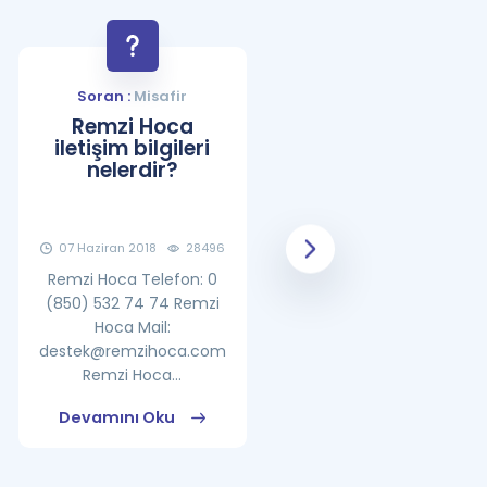
Soran :
Misafir
Soran :
Misafir
Remzi Hoca
YDS Çalışma
iletişim bilgileri
Programı Nasıl
nelerdir?
Olmalıdır?
07 Haziran 2018
28496
08 Haziran 2018
25861
Remzi Hoca Telefon: 0
(850) 532 74 74 Remzi
Hoca Mail:
destek@remzihoca.com
Remzi Hoca...
Devamını Oku
Devamını Oku