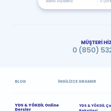
MÜŞTERİ Hİ
0 (850) 532
BLOG
İNGILIZCE GRAMER
YDS & YÖKDİL Online
YDS & YÖKDİL Ç
Dersler
Paketleri