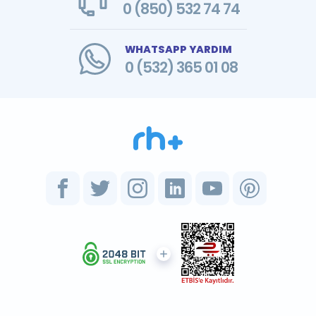
0 (850) 532 74 74
WHATSAPP YARDIM
0 (532) 365 01 08