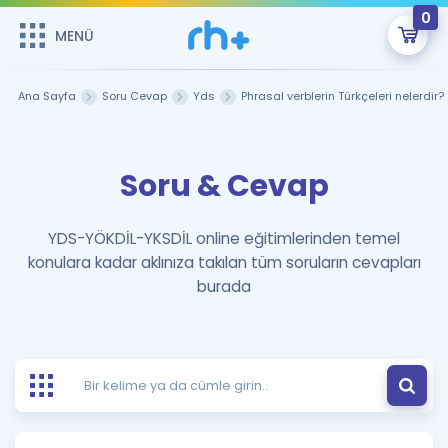
0
MENÜ
MENÜ
Üye Girişi
Ana Sayfa
Soru Cevap
Yds
Phrasal verblerin Türkçeleri nelerdir?
Online Dersler
Sepetin Şu An Boş.
Soru & Cevap
Çalışma Paketleri
Remzi Hoca ile seni sınava hazırlayacak onlarca eğitim seni
bekliyor!
Kitaplar ve Kaynaklar
GİRİŞ YAP
YDS-YÖKDİL-YKSDİL online eğitimlerinden temel
konulara kadar aklınıza takılan tüm soruların cevapları
Katılımcı Görüşleri
Şifremi Hatırlamıyorum
burada
ÜYE DEĞİLİM
Faydalı Araçlar
Ücretsiz Kaynaklar
Blog
İngilizce Gramer
Hakkımızda
Kariyer
Sözlük
Soru & Cevap
İletişim