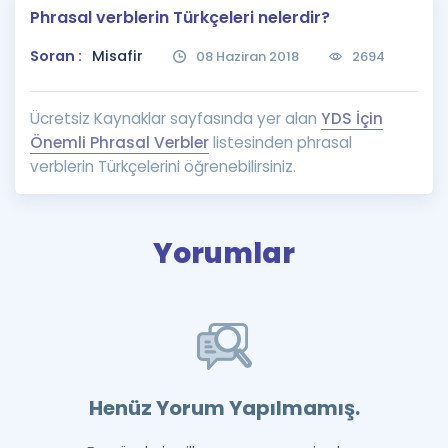
Phrasal verblerin Türkçeleri nelerdir?
Puan Hesaplama
Soran :
Misafir
08 Haziran 2018
2694
Rehberlik Aracı
ÖSYM Sınav Takvimi
Ücretsiz Kaynaklar sayfasında yer alan
YDS İçin
Önemli Phrasal Verbler
listesinden phrasal
Kampanyalar
verblerin Türkçelerini öğrenebilirsiniz.
Blog
İngilizce Gramer
Yorumlar
Henüz Yorum Yapılmamış.