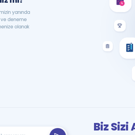
iz mi?
rimizin yanında
st ve deneme
menize olanak
Biz Siz