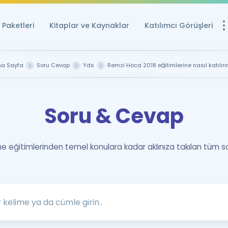
Paketleri
Kitaplar ve Kaynaklar
Katılımcı Görüşleri
Ücretsiz Kayna
na Sayfa
Soru Cevap
Yds
Remzi Hoca 2018 eğitimlerine nasıl katılır
YDS ve YÖKDİL içi
Sözlük
Soru & Cevap
İngilizce Sınavları
Puan Hesapla
 eğitimlerinden temel konulara kadar aklınıza takılan tüm s
YDS ve YÖKDİL P
Remz
Rehberlik Aracı
YDS ve YÖKDİL'e H
ÖSYM Sınav Ta
Tüm ÖSYM Sınavl