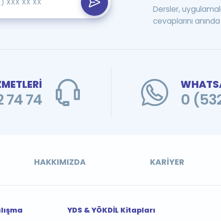
Dersler, uygulamal
cevaplarını anında 
ZMETLERİ
WHATSA
 74 74
0 (53
HAKKIMIZDA
KARIYER
alışma
YDS & YÖKDİL Kitapları