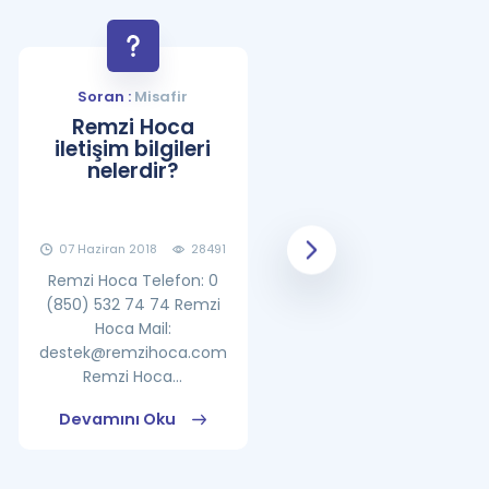
Soran :
Misafir
Soran :
Misafir
Remzi Hoca
YDS Çalışma
iletişim bilgileri
Programı Nasıl
nelerdir?
Olmalıdır?
07 Haziran 2018
28491
08 Haziran 2018
25859
Remzi Hoca Telefon: 0
(850) 532 74 74 Remzi
Hoca Mail:
destek@remzihoca.com
Remzi Hoca...
Devamını Oku
Devamını Oku