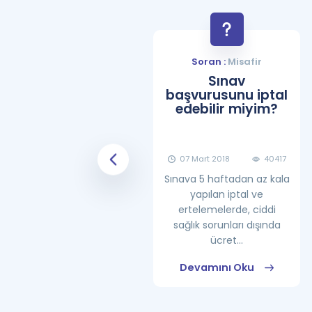
Soran :
Misafir
Soran :
Misafir
YDS Çalışma
Sınav
Programı Nasıl
başvurusunu iptal
Olmalıdır?
edebilir miyim?
08 Haziran 2018
25859
07 Mart 2018
40417
Sınava 5 haftadan az kala
yapılan iptal ve
ertelemelerde, ciddi
sağlık sorunları dışında
ücret...
Devamını Oku
Devamını Oku