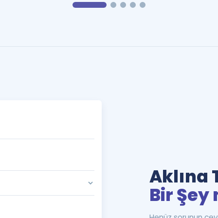
Aklına 
Bir Şey 
Henüz sorunun cev