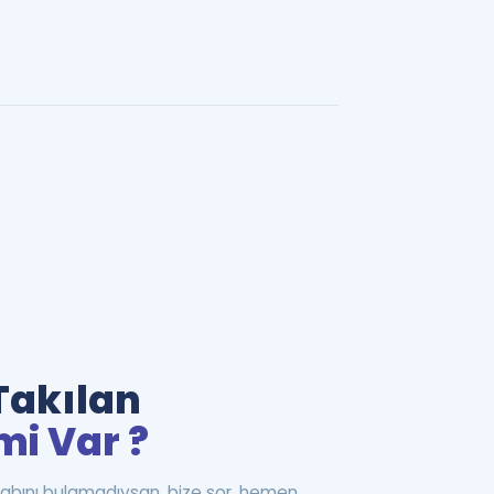
Takılan
mi Var ?
abını bulamadıysan, bize sor, hemen