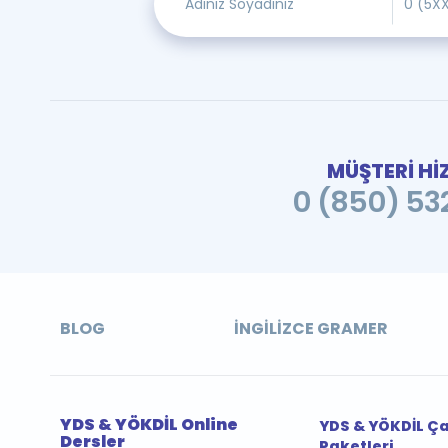
MÜŞTERİ Hİ
0 (850) 532
BLOG
İNGILIZCE GRAMER
YDS & YÖKDİL Online
YDS & YÖKDİL Ç
Dersler
Paketleri