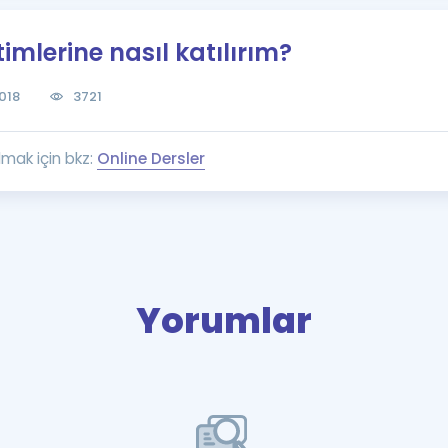
Kampanyalar
imlerine nasıl katılırım?
Eğitim ve Kitaplar
Blog
018
3721
YDS - YÖKDİL Tüm S
İngilizce Gram
lmak için bkz:
Online Dersler
İngilizce Gramer
Yorumlar