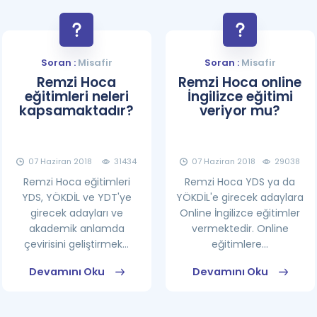
Soran :
Misafir
Soran :
Misafir
Remzi Hoca
Remzi Hoca online
eğitimleri neleri
İngilizce eğitimi
kapsamaktadır?
veriyor mu?
07 Haziran 2018
31434
07 Haziran 2018
29038
Remzi Hoca eğitimleri
Remzi Hoca YDS ya da
YDS, YÖKDİL ve YDT'ye
YÖKDİL'e girecek adaylara
girecek adayları ve
Online İngilizce eğitimler
akademik anlamda
vermektedir. Online
çevirisini geliştirmek...
eğitimlere...
Devamını Oku
Devamını Oku