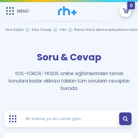
0
MENÜ
MENÜ
Üye Girişi
Ana Sayfa
Soru Cevap
Yds
Remzi Hoca okuma parçalarını nasıl 
Online Dersler
Sepetin Şu An Boş.
Soru & Cevap
Çalışma Paketleri
Remzi Hoca ile seni sınava hazırlayacak onlarca eğitim seni
bekliyor!
Kitaplar ve Kaynaklar
GİRİŞ YAP
YDS-YÖKDİL-YKSDİL online eğitimlerinden temel
konulara kadar aklınıza takılan tüm soruların cevapları
Katılımcı Görüşleri
Şifremi Hatırlamıyorum
burada
ÜYE DEĞİLİM
Faydalı Araçlar
Ücretsiz Kaynaklar
Blog
İngilizce Gramer
Hakkımızda
Kariyer
Sözlük
Soru & Cevap
İletişim