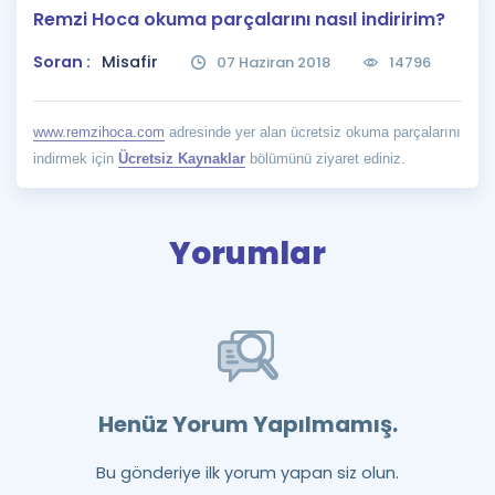
Remzi Hoca okuma parçalarını nasıl indiririm?
Puan Hesaplama
Soran :
Misafir
07 Haziran 2018
14796
Rehberlik Aracı
ÖSYM Sınav Takvimi
www.remzihoca.com
adresinde yer alan ücretsiz okuma parçalarını
indirmek için
Ücretsiz Kaynaklar
bölümünü ziyaret ediniz.
Kampanyalar
Blog
Yorumlar
İngilizce Gramer
Henüz Yorum Yapılmamış.
Bu gönderiye ilk yorum yapan siz olun.