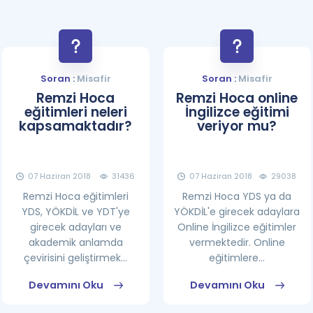
Soran :
Misafir
Soran :
Misafir
Remzi Hoca
Remzi Hoca online
eğitimleri neleri
İngilizce eğitimi
kapsamaktadır?
veriyor mu?
07 Haziran 2018
31436
07 Haziran 2018
29038
Remzi Hoca eğitimleri
Remzi Hoca YDS ya da
YDS, YÖKDİL ve YDT'ye
YÖKDİL'e girecek adaylara
girecek adayları ve
Online İngilizce eğitimler
akademik anlamda
vermektedir. Online
çevirisini geliştirmek...
eğitimlere...
Devamını Oku
Devamını Oku