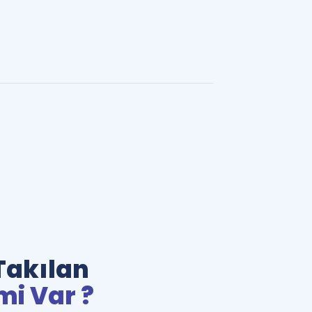
Takılan
mi Var ?