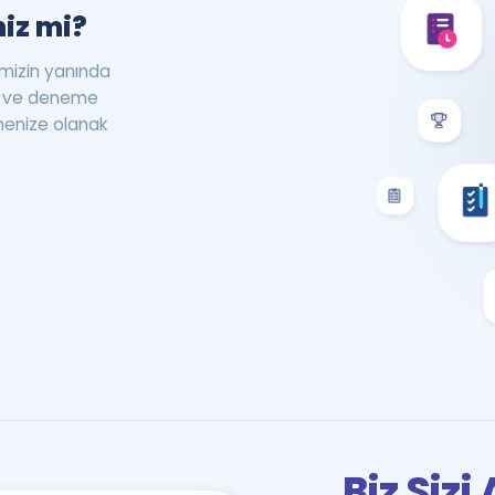
iz mi?
rimizin yanında
st ve deneme
menize olanak
Biz Siz