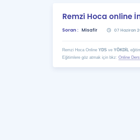
Remzi Hoca online İn
Soran :
Misafir
07 Haziran 2
Remzi Hoca Online
YDS
ve
YÖKDİL
eğitim
Eğitimlere göz atmak için bkz:
Online Ders