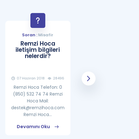
Soran :
Misafir
Soran :
Misafir
Remzi Hoca
YDS Çalışma
iletişim bilgileri
Programı Nasıl
nelerdir?
Olmalıdır?
07 Haziran 2018
28496
08 Haziran 2018
25861
Remzi Hoca Telefon: 0
(850) 532 74 74 Remzi
Hoca Mail:
destek@remzihoca.com
Remzi Hoca...
Devamını Oku
Devamını Oku