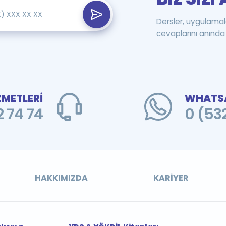
Dersler, uygulamal
cevaplarını anında 
ZMETLERİ
WHATSA
 74 74
0 (53
HAKKIMIZDA
KARIYER