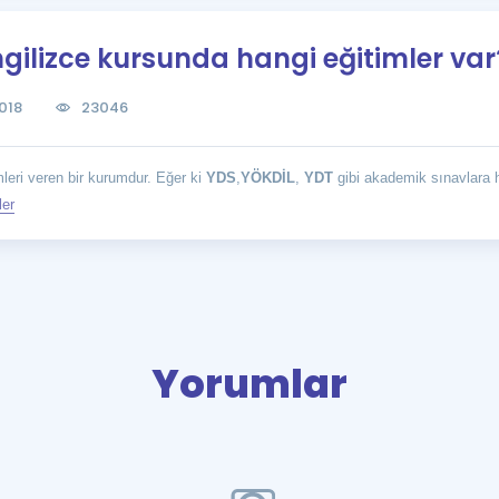
Kampanyalar
gilizce kursunda hangi eğitimler var
Eğitim ve Kitaplar
Blog
018
23046
YDS - YÖKDİL Tüm S
İngilizce Gram
leri veren bir kurumdur. Eğer ki
YDS
,
YÖKDİL
,
YDT
gibi akademik sınavlara ha
İngilizce Gramer
ler
Yorumlar