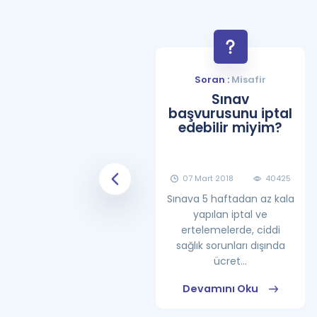
Soran :
Misafir
Soran :
Misafir
YDS Çalışma
Sınav
Programı Nasıl
başvurusunu iptal
Olmalıdır?
edebilir miyim?
08 Haziran 2018
25861
07 Mart 2018
40425
Sınava 5 haftadan az kala
yapılan iptal ve
ertelemelerde, ciddi
sağlık sorunları dışında
ücret...
Devamını Oku
Devamını Oku