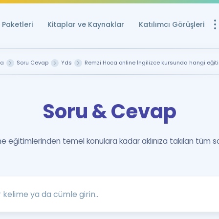
Paketleri
Kitaplar ve Kaynaklar
Katılımcı Görüşleri
Ücretsiz Kayna
fa
Soru Cevap
Yds
Remzi Hoca online İngilizce kursunda hangi eğiti
YDS ve YÖKDİL içi
Sözlük
Soru & Cevap
İngilizce Sınavları
Puan Hesapla
 eğitimlerinden temel konulara kadar aklınıza takılan tüm s
YDS ve YÖKDİL P
Remz
Rehberlik Aracı
YDS ve YÖKDİL'e H
ÖSYM Sınav Ta
Tüm ÖSYM Sınavl