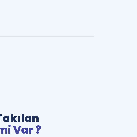
Takılan
mi Var ?