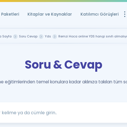
Paketleri
Kitaplar ve Kaynaklar
Katılımcı Görüşleri
Ücretsiz Kayna
a Sayfa
Soru Cevap
Yds
Remzi Hoca online YDS hangi sınıfı almalıy
YDS ve YÖKDİL içi
Sözlük
Soru & Cevap
İngilizce Sınavları
Puan Hesapla
 eğitimlerinden temel konulara kadar aklınıza takılan tüm s
YDS ve YÖKDİL P
Remz
Rehberlik Aracı
YDS ve YÖKDİL'e H
ÖSYM Sınav Ta
Tüm ÖSYM Sınavl