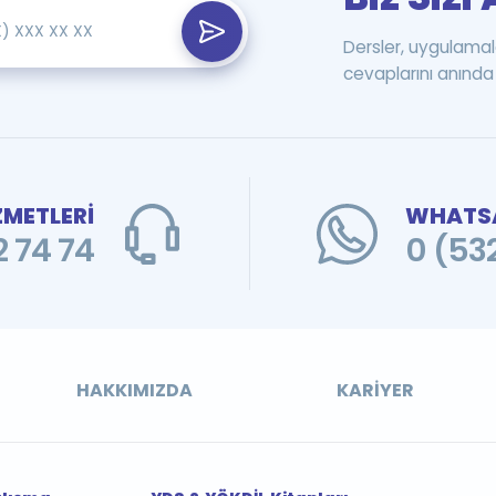
Dersler, uygulamal
cevaplarını anında 
ZMETLERİ
WHATSA
 74 74
0 (53
HAKKIMIZDA
KARIYER