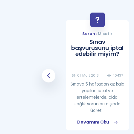
Soran :
Misafir
Soran :
Misafir
YDS Çalışma
Sınav
Programı Nasıl
başvurusunu iptal
Olmalıdır?
edebilir miyim?
08 Haziran 2018
25869
07 Mart 2018
40437
Sınava 5 haftadan az kala
yapılan iptal ve
ertelemelerde, ciddi
sağlık sorunları dışında
ücret...
Devamını Oku
Devamını Oku