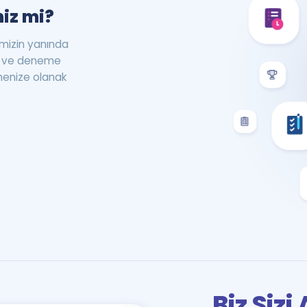
iz mi?
rimizin yanında
st ve deneme
menize olanak
Biz Siz