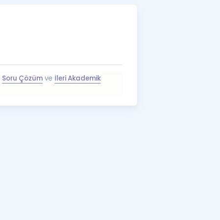
a Özel Fırsatlar
ınavlarla İlgili Haberler
er
e
Soru Çözüm
ve
İleri Akademik
 ve Konu Anlatımı