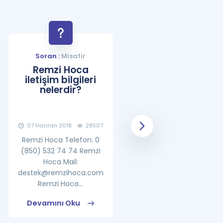
Soran :
Misafir
Soran :
Misafir
Remzi Hoca
YDS Çalışma
iletişim bilgileri
Programı Nasıl
nelerdir?
Olmalıdır?
07 Haziran 2018
28507
08 Haziran 2018
25869
Remzi Hoca Telefon: 0
(850) 532 74 74 Remzi
Hoca Mail:
destek@remzihoca.com
Remzi Hoca...
Devamını Oku
Devamını Oku