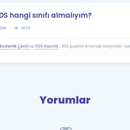
Kampanyalar
DS hangi sınıfı almalıyım?
Eğitim ve Kitaplar
Blog
018
4170
YDS - YÖKDİL Tüm S
İngilizce Gram
kademik Çeviri
ve
YDS Hazırlık
, YDS puanını Artırmak İsteyenler is
İngilizce Gramer
Yorumlar