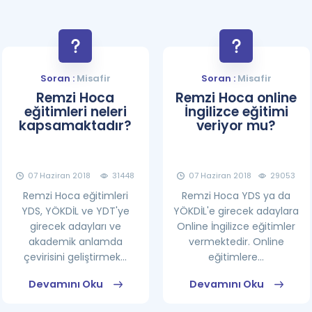
Soran :
Misafir
Soran :
Misafir
Remzi Hoca
Remzi Hoca online
eğitimleri neleri
İngilizce eğitimi
kapsamaktadır?
veriyor mu?
07 Haziran 2018
31448
07 Haziran 2018
29053
Remzi Hoca eğitimleri
Remzi Hoca YDS ya da
YDS, YÖKDİL ve YDT'ye
YÖKDİL'e girecek adaylara
girecek adayları ve
Online İngilizce eğitimler
akademik anlamda
vermektedir. Online
çevirisini geliştirmek...
eğitimlere...
Devamını Oku
Devamını Oku