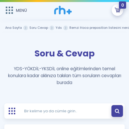
0
MENÜ
MENÜ
Üye Girişi
Ana Sayfa
Soru Cevap
Yds
Remzi Hoca preposition listesini nerd
Online Dersler
Sepetin Şu An Boş.
Soru & Cevap
Çalışma Paketleri
Remzi Hoca ile seni sınava hazırlayacak onlarca eğitim seni
bekliyor!
Kitaplar ve Kaynaklar
GİRİŞ YAP
YDS-YÖKDİL-YKSDİL online eğitimlerinden temel
konulara kadar aklınıza takılan tüm soruların cevapları
Katılımcı Görüşleri
Şifremi Hatırlamıyorum
burada
ÜYE DEĞİLİM
Faydalı Araçlar
Ücretsiz Kaynaklar
Blog
İngilizce Gramer
Hakkımızda
Kariyer
Sözlük
Soru & Cevap
İletişim