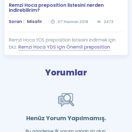
Remzi Hoca preposition listesini nerden
Puan Hesaplama
indirebilirim?
Rehberlik Aracı
Soran :
Misafir
07 Haziran 2018
2472
ÖSYM Sınav Takvimi
Remzi Hoca YDS preposition listesini indirmek için
Kampanyalar
bkz:
Remzi Hoca YDS için Önemli preposition
Blog
Yorumlar
İngilizce Gramer
Henüz Yorum Yapılmamış.
Bu gönderiye ilk yorum yapan siz olun.