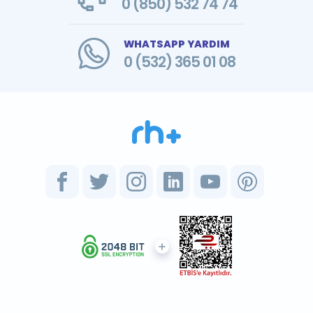
0 (850) 532 74 74
WHATSAPP YARDIM
0 (532) 365 01 08