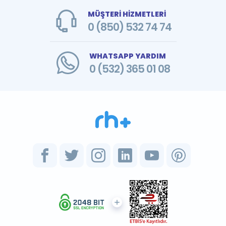
MÜŞTERİ HİZMETLERİ
0 (850) 532 74 74
WHATSAPP YARDIM
0 (532) 365 01 08