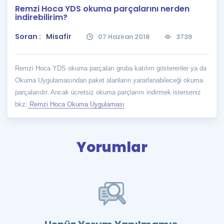
Remzi Hoca YDS okuma parçalarını nerden
Puan Hesaplama
indirebilirim?
Rehberlik Aracı
Soran :
Misafir
07 Haziran 2018
3739
ÖSYM Sınav Takvimi
Remzi Hoca YDS okuma parçaları gruba katılım gösterenler ya da
Kampanyalar
Okuma Uygulamasından paket alanların yararlanabileceği okuma
parçalarıdır. Ancak ücretsiz okuma parçlarını indirmek isterseniz
Blog
bkz:
Remzi Hoca Okuma Uygulaması
İngilizce Gramer
Yorumlar