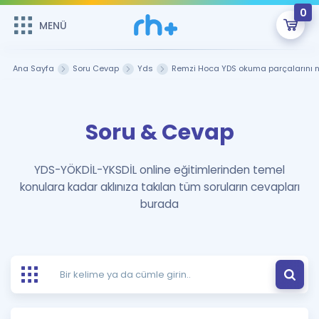
0
MENÜ
MENÜ
Üye Girişi
Ana Sayfa
Soru Cevap
Yds
Remzi Hoca YDS okuma parçalarını ne
Online Dersler
Sepetin Şu An Boş.
Soru & Cevap
Çalışma Paketleri
Remzi Hoca ile seni sınava hazırlayacak onlarca eğitim seni
bekliyor!
Kitaplar ve Kaynaklar
GİRİŞ YAP
YDS-YÖKDİL-YKSDİL online eğitimlerinden temel
konulara kadar aklınıza takılan tüm soruların cevapları
Katılımcı Görüşleri
Şifremi Hatırlamıyorum
burada
ÜYE DEĞİLİM
Faydalı Araçlar
Ücretsiz Kaynaklar
Blog
İngilizce Gramer
Hakkımızda
Kariyer
Sözlük
Soru & Cevap
İletişim