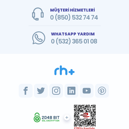
MÜŞTERİ HİZMETLERİ
0 (850) 532 74 74
WHATSAPP YARDIM
0 (532) 365 01 08