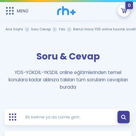
0
MENÜ
MENÜ
Üye Girişi
Ana Sayfa
Soru Cevap
Yds
Remzi Hoca YDS online hazırlık ücretl
Online Dersler
Sepetin Şu An Boş.
Soru & Cevap
Çalışma Paketleri
Remzi Hoca ile seni sınava hazırlayacak onlarca eğitim seni
bekliyor!
Kitaplar ve Kaynaklar
GİRİŞ YAP
YDS-YÖKDİL-YKSDİL online eğitimlerinden temel
konulara kadar aklınıza takılan tüm soruların cevapları
Katılımcı Görüşleri
Şifremi Hatırlamıyorum
burada
ÜYE DEĞİLİM
Faydalı Araçlar
Ücretsiz Kaynaklar
Blog
İngilizce Gramer
Hakkımızda
Kariyer
Sözlük
Soru & Cevap
İletişim