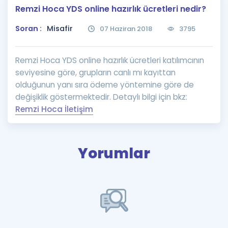
Remzi Hoca YDS online hazırlık ücretleri nedir?
Puan Hesaplama
Soran :
Misafir
07 Haziran 2018
3795
Rehberlik Aracı
ÖSYM Sınav Takvimi
Remzi Hoca YDS online hazırlık ücretleri katılımcının
seviyesine göre, grupların canlı mı kayıttan
Kampanyalar
olduğunun yanı sıra ödeme yöntemine göre de
değişiklik göstermektedir. Detaylı bilgi için bkz:
Blog
Remzi Hoca İletişim
İngilizce Gramer
Yorumlar