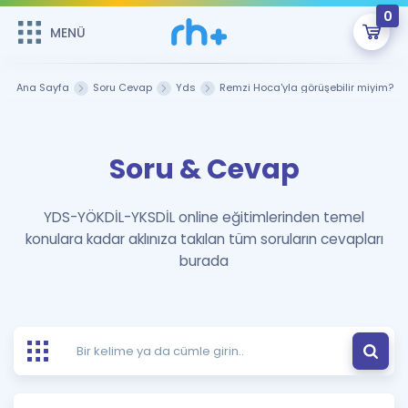
0
MENÜ
MENÜ
Üye Girişi
Ana Sayfa
Soru Cevap
Yds
Remzi Hoca'yla görüşebilir miyim?
Online Dersler
Sepetin Şu An Boş.
Soru & Cevap
Çalışma Paketleri
Remzi Hoca ile seni sınava hazırlayacak onlarca eğitim seni
bekliyor!
Kitaplar ve Kaynaklar
GİRİŞ YAP
YDS-YÖKDİL-YKSDİL online eğitimlerinden temel
konulara kadar aklınıza takılan tüm soruların cevapları
Katılımcı Görüşleri
Şifremi Hatırlamıyorum
burada
ÜYE DEĞİLİM
Faydalı Araçlar
Ücretsiz Kaynaklar
Blog
İngilizce Gramer
Hakkımızda
Kariyer
Sözlük
Soru & Cevap
İletişim