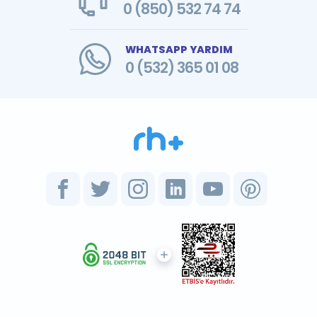
0 (850) 532 74 74
WHATSAPP YARDIM
0 (532) 365 01 08