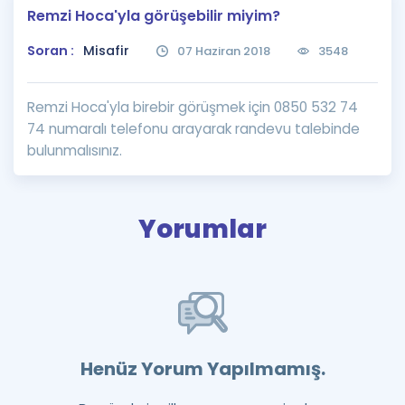
Remzi Hoca'yla görüşebilir miyim?
Puan Hesaplama
Soran :
Misafir
07 Haziran 2018
3548
Rehberlik Aracı
ÖSYM Sınav Takvimi
Remzi Hoca'yla birebir görüşmek için 0850 532 74
74 numaralı telefonu arayarak randevu talebinde
Kampanyalar
bulunmalısınız.
Blog
İngilizce Gramer
Yorumlar
Henüz Yorum Yapılmamış.