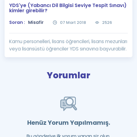
YDS'ye (Yabancı Dil Bilgisi Seviye Tespit Sınavı)
Puan Hesaplama
kimler girebilir?
Rehberlik Aracı
Soran :
Misafir
07 Mart 2018
2526
ÖSYM Sınav Takvimi
Kamu personelleri, lisans öğrencileri, lisans mezunları
Kampanyalar
veya lisansüstü öğrenciler YDS sınavına başvurabilir.
Blog
Yorumlar
İngilizce Gramer
Henüz Yorum Yapılmamış.
Bu gönderiye ilk yorum yapan siz olun.