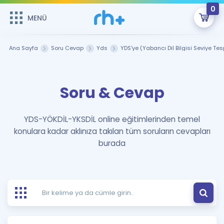
0
MENÜ
MENÜ
Üye Girişi
Ana Sayfa
Soru Cevap
Yds
YDS'ye (Yabancı Dil Bilgisi Seviye Tesp
Online Dersler
Sepetin Şu An Boş.
Soru & Cevap
Çalışma Paketleri
Remzi Hoca ile seni sınava hazırlayacak onlarca eğitim seni
bekliyor!
Kitaplar ve Kaynaklar
GİRİŞ YAP
YDS-YÖKDİL-YKSDİL online eğitimlerinden temel
konulara kadar aklınıza takılan tüm soruların cevapları
Katılımcı Görüşleri
Şifremi Hatırlamıyorum
burada
ÜYE DEĞİLİM
Faydalı Araçlar
Ücretsiz Kaynaklar
Blog
İngilizce Gramer
Hakkımızda
Kariyer
Sözlük
Soru & Cevap
İletişim