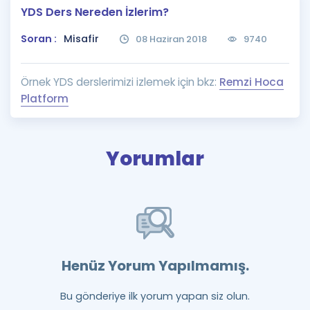
YDS Ders Nereden İzlerim?
Puan Hesaplama
Soran :
Misafir
08 Haziran 2018
9740
Rehberlik Aracı
ÖSYM Sınav Takvimi
Örnek YDS derslerimizi izlemek için bkz:
Remzi Hoca
Platform
Kampanyalar
Blog
Yorumlar
İngilizce Gramer
Henüz Yorum Yapılmamış.
Bu gönderiye ilk yorum yapan siz olun.