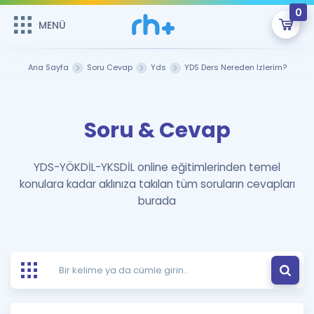
0
MENÜ
MENÜ
Üye Girişi
Ana Sayfa
Soru Cevap
Yds
YDS Ders Nereden İzlerim?
Online Dersler
Sepetin Şu An Boş.
Soru & Cevap
Çalışma Paketleri
Remzi Hoca ile seni sınava hazırlayacak onlarca eğitim seni
bekliyor!
Kitaplar ve Kaynaklar
GİRİŞ YAP
YDS-YÖKDİL-YKSDİL online eğitimlerinden temel
konulara kadar aklınıza takılan tüm soruların cevapları
Katılımcı Görüşleri
Şifremi Hatırlamıyorum
burada
ÜYE DEĞİLİM
Faydalı Araçlar
Ücretsiz Kaynaklar
Blog
İngilizce Gramer
Hakkımızda
Kariyer
Sözlük
Soru & Cevap
İletişim