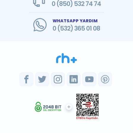
0 (850) 532 74 74
WHATSAPP YARDIM
0 (532) 365 01 08