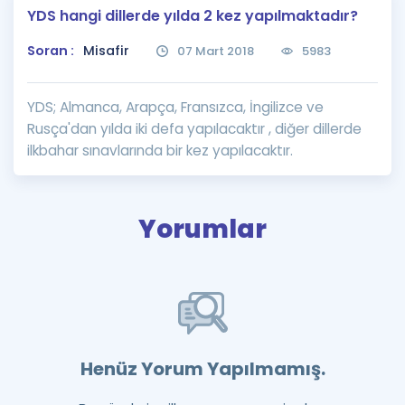
YDS hangi dillerde yılda 2 kez yapılmaktadır?
Puan Hesaplama
Soran :
Misafir
07 Mart 2018
5983
Rehberlik Aracı
ÖSYM Sınav Takvimi
YDS; Almanca, Arapça, Fransızca, İngilizce ve
Rusça'dan yılda iki defa yapılacaktır , diğer dillerde
Kampanyalar
ilkbahar sınavlarında bir kez yapılacaktır.
Blog
İngilizce Gramer
Yorumlar
Henüz Yorum Yapılmamış.