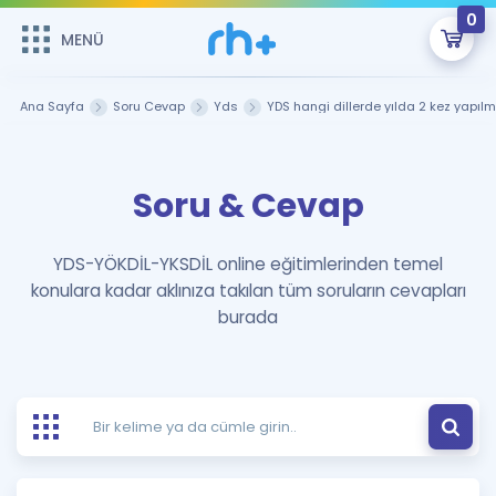
0
MENÜ
MENÜ
Üye Girişi
Ana Sayfa
Soru Cevap
Yds
YDS hangi dillerde yılda 2 kez yapıl
Online Dersler
Sepetin Şu An Boş.
Soru & Cevap
Çalışma Paketleri
Remzi Hoca ile seni sınava hazırlayacak onlarca eğitim seni
bekliyor!
Kitaplar ve Kaynaklar
GİRİŞ YAP
YDS-YÖKDİL-YKSDİL online eğitimlerinden temel
konulara kadar aklınıza takılan tüm soruların cevapları
Katılımcı Görüşleri
Şifremi Hatırlamıyorum
burada
ÜYE DEĞİLİM
Faydalı Araçlar
Ücretsiz Kaynaklar
Blog
İngilizce Gramer
Hakkımızda
Kariyer
Sözlük
Soru & Cevap
İletişim